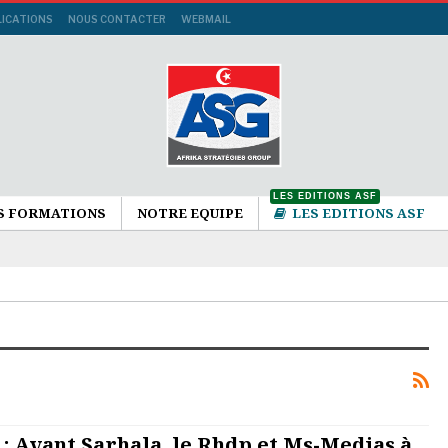
LICATIONS
NOUS CONTACTER
WEBMAIL
LES EDITIONS ASF
S FORMATIONS
NOTRE EQUIPE
LES EDITIONS ASF
: Avant Sarhala, le Rhdp et Ms-Medias à