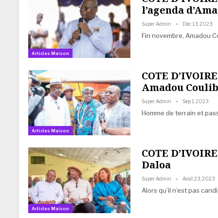
l’agenda d’Ama
Super Admin
Déc 13, 2023
Fin novembre, Amadou Cou
Articles Maison
COTE D’IVOIRE 
Amadou Couliba
Super Admin
Sep 1, 2023
Homme de terrain et passi
Articles Maison
COTE D’IVOIRE 
Daloa
Super Admin
Août 23, 2023
Alors qu’il n’est pas can
Articles Maison