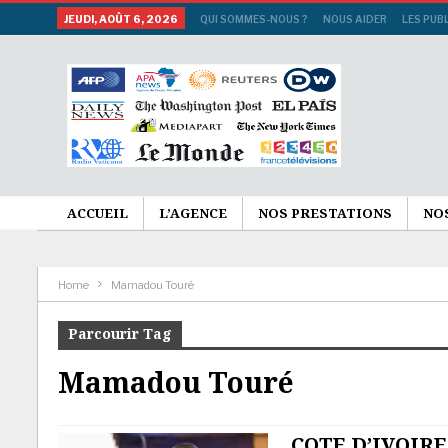
JEUDI, AOÛT 6, 2026
QUI SOMMES-NOUS ?
NOUS AIDER
LES PUB
ACCUEIL
L’AGENCE
NOS PRESTATIONS
NO
Home
Mamadou Touré
Parcourir Tag
Mamadou Touré
COTE D’IVOIRE 