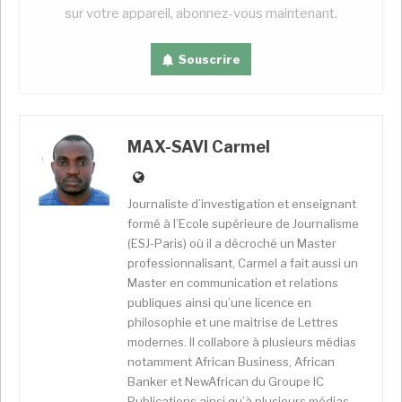
jeunes, parrainant ici et là de nombreuses
sur votre appareil, abonnez-vous maintenant.
manifestations. Les rumeurs sont devenues plus
retentissantes depuis que le président sortant,
Souscrire
Patrice Talon à qui il est reproché d’avoir fait reculer
la démocratie
pendant son premier mandant, a
révélé l’identité de sa colistière. Le président
béninoise ira à la prochaine présidentielle, dont il a
MAX-SAVI Carmel
repoussé, contre les avis de constitutionnalistes, de
45 jours la date de tenue, avec l’actuelle vice
présidente du parlement, Mariam Chabi Talata Zime.
Journaliste d’investigation et enseignant
formé à l’Ecole supérieure de Journalisme
Un choix d’une femme qui peut avoir précipité le
(ESJ-Paris) où il a décroché un Master
probable plan Aïvo/Madougou, d’autant plus qu’au
professionnalisant, Carmel a fait aussi un
delà du fait qu’il s’agit de deux intellectuels connus
Master en communication et relations
dans leur pays, le professeur d’université et l’ex
publiques ainsi qu’une licence en
ministre ont en commun de florissants contacts de
philosophie et une maitrise de Lettres
chefs d’Etat sur le continent.
modernes. Il collabore à plusieurs médias
notamment African Business, African
Le phénomène Aïvo
Banker et NewAfrican du Groupe IC
Publications ainsi qu’à plusieurs médias