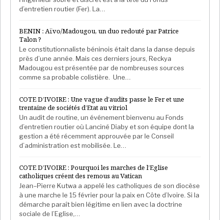
décennies précédentes. Mais ce qui aurait le plus
d’entretien routier (Fer). La…
marqué ce quinquennat, c’est la reculade
démocratique. Les libertés publiques sont
BENIN : Aïvo/Madougou, un duo redouté par Patrice
Talon ?
restreintes, Amnesty international dénonce «
une
Le constitutionnaliste béninois était dans la danse depuis
chasse à l’opposition
» et Reporters sans frontière
près d’une année. Mais ces derniers jours, Reckya
(Rsf) a fait perdre au Bénin 17 points lors de son
Madougou est présentée par de nombreuses sources
dernier classement sur la liberté de presse, le
comme sa probable colistière. Une…
e
classant à la 113
place. Même l’Office français de
COTE D’IVOIRE : Une vague d’audits passe le Fer et une
protection des réfugiés et apatrides (Ofpra) a dû
trentaine de sociétés d’Etat au vitriol
retirer cet ancien modèle démocratique de la liste
Un audit de routine, un événement bienvenu au Fonds
«
des pays sûrs
» pour permettre à la France de
d’entretien routier où Lanciné Diaby et son équipe dont la
gestion a été récemment approuvée par le Conseil
recevoir plus aisément ces béninois obligés de fuir
d’administration est mobilisée. Le…
leur pays pour des raisons purement politiques. Et
alors que le président Talon tient les principaux
COTE D’IVOIRE : Pourquoi les marches de l’Eglise
acteurs du processus électoral (la Commission
catholiques créent des remous au Vatican
Jean–Pierre Kutwa a appelé les catholiques de son diocèse
électorale et la Cour constitutionnelle notamment), il
à une marche le 15 février pour la paix en Côte d’Ivoire. Si la
devrait partir favori pour la présidentielle du 11 avril
démarche paraît bien légitime en lien avec la doctrine
2021. Il dispose d’une marge de manœuvre assez
sociale de l’Eglise,…