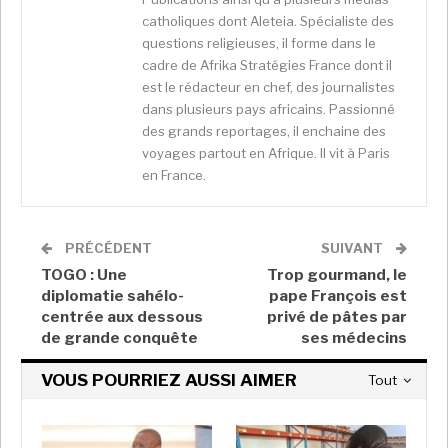
catholiques dont Aleteia. Spécialiste des
questions religieuses, il forme dans le
cadre de Afrika Stratégies France dont il
est le rédacteur en chef, des journalistes
Il était sur le terrain depuis plusieurs mois, si ce n’est
dans plusieurs pays africains. Passionné
un an. Respecté professeur de droit, ce natif de
des grands reportages, il enchaine des
voyages partout en Afrique. Il vit à Paris
Porto-Novo (sud est) multiplie des sorties ici et là au
en France.
point de pousser Talon, trop casanier, à entamer une
tournée de reddition de comptes. En réalité, une
véritable précampagne. Le président sortant est
PRÉCÉDENT
SUIVANT
d’autant plus inquiet qu’une large partie des
TOGO : Une
Trop gourmand, le
financements du putatif concurrent proviennent du
diplomatie sahélo-
pape François est
puissant Nigeria voisin, avec qui le Bénin entretient
centrée aux dessous
privé de pâtes par
de piteuses relations bilatérales. De nombreux
de grande conquête
ses médecins
proches de
Buhari
dont Yemi Osinbajo, son actuel
VOUS POURRIEZ AUSSI AIMER
Tout
vice président, mettent la main à la pâte pour Aïvo.
L’un des conseillers de ce dernier est chargé de
mobiliser des hommes d’affaires du géant voisin au