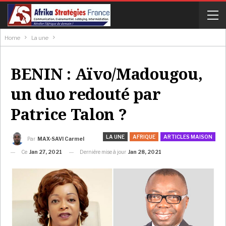
Home
La une
BENIN : Aïvo/Madougou,
un duo redouté par
Patrice Talon ?
LA UNE
AFRIQUE
ARTICLES MAISON
Par
MAX-SAVI Carmel
Ce
Jan 27, 2021
Dernière mise à jour
Jan 28, 2021