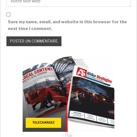
Entre le Mali et le Bénin, la guerre du coton
bat son plein
Super Admin
Déc 12, 2025
Save my name, email, and website in this browser for the
next time I comment.
Bénin: plusieurs partis créent une coalition
pour «réparer…
Super Admin
Nov 11, 2024
La rupture, un bilan en double teinte
A Cotonou, ce mois de décembre, les béninois
n’affluent pas dans les bars comme d’habitude en
cette période de fin d’année. «
La rupture a cassé
notre portefeuille et détruit le panier de la ménagère
»
s’offusque Lionel. A 38 ans, ce jeune entrepreneur a
vu son chiffre d’affaire baisser de plus de 80% en 5
ans. Tout comme un grand nombre de béninois, cet
ancien enseignant converti aux affaires se plaint
- Pub -