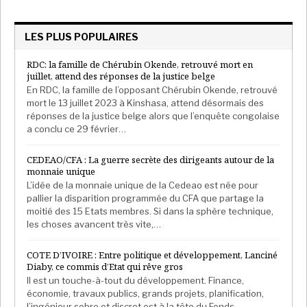
d’une «
circulation ralentie de l’argent »
. Un concept
typiquement béninois auquel rétorque le président
sortant «
chacun a son salaire, l’argent qui ne circule
LES PLUS POPULAIRES
pas, c’est l’argent sale »
. Une riposte qui est loin de
RDC: la famille de Chérubin Okende, retrouvé mort en
convaincre dans un pays où le secteur informel et
juillet, attend des réponses de la justice belge
notamment ce qu’on appelle là bas « la
En RDC, la famille de l’opposant Chérubin Okende, retrouvé
mort le 13 juillet 2023 à Kinshasa, attend désormais des
débrouillardise » occupe plus de 2/3 de la population.
réponses de la justice belge alors que l’enquête congolaise
Mais point d’effort pour le constater, les
a conclu ce 29 février…
infrastructures constituent le principal axe de
l’action gouvernementale. Routes, centres de santé,
CEDEAO/CFA : La guerre secrète des dirigeants autour de la
monnaie unique
établissements scolaires, stades de sports, presque
L’idée de la monnaie unique de la Cedeao est née pour
tous les secteurs sont concernés dans ce pays de 12
pallier la disparition programmée du CFA que partage la
millions d’habitants aux ressources aléatoires.
moitié des 15 Etats membres. Si dans la sphère technique,
les choses avancent très vite,…
Conséquence, la dette du pays a atteint 48,7% du PIB
en septembre 2020 dont 53,4% constitue la dette
COTE D’IVOIRE : Entre politique et développement, Lanciné
extérieure. L’ancien chef d’Etat Nicéphore Dieu
Diaby, ce commis d’Etat qui rêve gros
Donné Soglo dénonce «
un naufrage
» en comparant
Il est un touche-à-tout du développement. Finance,
les dettes souscrites en 5 ans à celles des deux
économie, travaux publics, grands projets, planification,
l’ingénieur sobre et discret est à la tête du Fonds