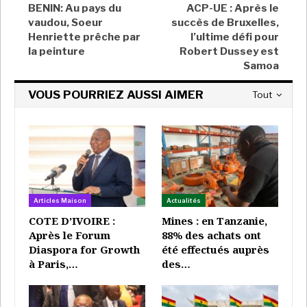
BENIN: Au pays du
ACP-UE : Après le
vaudou, Soeur
succès de Bruxelles,
Henriette prêche par
l’ultime défi pour
la peinture
Robert Dussey est
Samoa
Sa stratégie au Fonds d’entretien routier visait en
première ligne à crédibiliser une structure qui avait
VOUS POURRIEZ AUSSI AIMER
Tout
eu du mal à suivre le rythme des grandes
constructions imposé par Alassane Ouattara.
Ensuite, il devait construire une image rassurante et
faire comprendre aux populations l’utilité de ce
service stratégique de l’Etat. La certification ISO
9001, 2015 du Fer est un couronnement dont il peut
Articles Maison
Actualités
aujourd’hui être fier. Une victoire qui multiplie les
COTE D’IVOIRE :
Mines : en Tanzanie,
partenaires potentiels et rassure les soutiens de
Après le Forum
88% des achats ont
ladite société alors que la route est le cœur de la
Diaspora for Growth
été effectués auprès
politique du président ivoirien. Entre 2017, son
à Paris,…
des…
arrivée et 2019 seulement, la capacité de
financement du programme d’entretien routier est