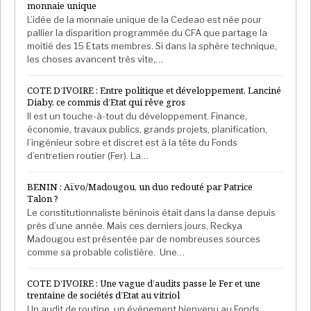
monnaie unique
développement, il passera, dès 2011, 6 années
L’idée de la monnaie unique de la Cedeao est née pour
comme Directeur Général du Plan et de la Lutte
pallier la disparition programmée du CFA que partage la
moitié des 15 Etats membres. Si dans la sphère technique,
contre la Pauvreté. Une expérience qui a construit sa
les choses avancent très vite,…
détermination politique à faire de la lutte contre la
pauvreté, son vademecum, où qu’il se trouve. Cette
COTE D’IVOIRE : Entre politique et développement, Lanciné
étape de sa vie a aussi renforcé la sensibilité d’un
Diaby, ce commis d’Etat qui rêve gros
Il est un touche-à-tout du développement. Finance,
homme dont la générosité est bien connue.
économie, travaux publics, grands projets, planification,
L’organisation en 2018 d’une vague d’opération
l’ingénieur sobre et discret est à la tête du Fonds
d’hernie en faveur de 100 personnes en est une
d’entretien routier (Fer). La…
parfaite illustration.
BENIN : Aïvo/Madougou, un duo redouté par Patrice
Talon ?
La loyauté en cerises
Le constitutionnaliste béninois était dans la danse depuis
près d’une année. Mais ces derniers jours, Reckya
S’il a deux obsessions, c’est le travail et la loyauté. « Il
Madougou est présentée par de nombreuses sources
est souvent le dernier à quitter son bureau » sourit un
comme sa probable colistière. Une…
proche collaborateur. Dans un pays si tribaliste, cet
acteur cardinal de l’ambitieux Plan national de
COTE D’IVOIRE : Une vague d’audits passe le Fer et une
trentaine de sociétés d’Etat au vitriol
développement (Pnd) 2016-2020 d’une cagnotte de
Un audit de routine, un événement bienvenu au Fonds