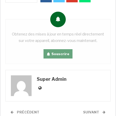
une Afrique où corruptions, malversations et
magouilles ont pignon sur rue. Mais un
renouvellement de confiance que le directeur
général prend avec la sobre modestie qui l’a toujours
caractérisé. « Je fais avant tout mon travail » a-t-il
Obtenez des mises à jour en temps réel directement
laissé entendre, surpris d’être tant congratulé pour
sur votre appareil, abonnez-vous maintenant.
ce pour quoi il a été nommé. Le maire de Samatiguila
(nord ouest) travaille, concomitamment, à un plan
Souscrire
révolutionnaire pour cette commune des moins
loties du pays économiquement et dont la proximité
avec la frontière malienne en ajoute aux défis de
sécurité et de stabilité. En un peu moins de quatre
Super Admin
ans à la tête du Fer, Lanciné Diaby a modernisé cette
structure tout en confortant sensiblement son
apport à l’entretien des routes et au budget de l’Etat.
Le « Fonds » des grandes ambitions
PRÉCÉDENT
SUIVANT