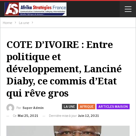
Home
La une
COTE D’IVOIRE : Entre
politique et
développement, Lanciné
Diaby, ce commis d’Etat
qui rêve gros
LA UNE
AFRIQUE
ARTICLES MAISON
Par
Super Admin
Ce
Mai 25, 2021
Dernière mise à jour
Juin 12, 2021