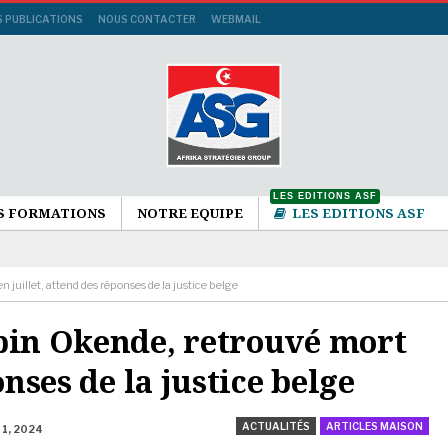
S PUBLICATIONS
NOUS CONTACTER
WEBMAIL
LES EDITIONS ASF
S FORMATIONS
NOTRE EQUIPE
LES EDITIONS ASF
juillet, attend des réponses de la justice belge
ubin Okende, retrouvé mort
onses de la justice belge
ACTUALITÉS
ARTICLES MAISON
 1, 2024