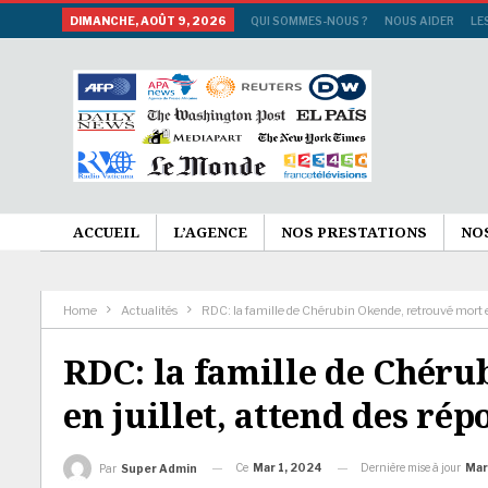
DIMANCHE, AOÛT 9, 2026
QUI SOMMES-NOUS ?
NOUS AIDER
LE
ACCUEIL
L’AGENCE
NOS PRESTATIONS
NO
Home
Actualités
RDC: la famille de Chérubin Okende, retrouvé mort en 
RDC: la famille de Chér
en juillet, attend des rép
Ce
Mar 1, 2024
Dernière mise à jour
Mar
Par
Super Admin