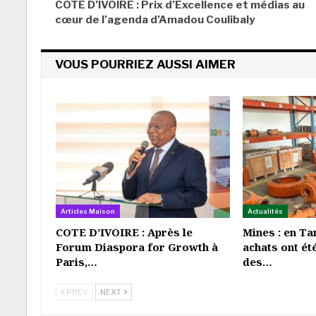
COTE D’IVOIRE : Prix d’Excellence et médias au
cœur de l’agenda d’Amadou Coulibaly
VOUS POURRIEZ AUSSI AIMER
Articles Maison
Actualités
COTE D’IVOIRE : Après le
Mines : en Ta
Forum Diaspora for Growth à
achats ont ét
Paris,…
des…
PREV
NEXT