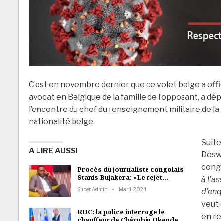
C’est en novembre dernier que ce volet belge a of
avocat en Belgique de la famille de l’opposant, a dé
l’encontre du chef du renseignement militaire de la
nationalité belge.
Suite
A LIRE AUSSI
Deswa
congo
Procès du journaliste congolais
Stanis Bujakera: «Le rejet…
à l’a
Super Admin
Mar 1, 2024
d’enq
veut 
RDC: la police interroge le
en re
chauffeur de Chérubin Okende…