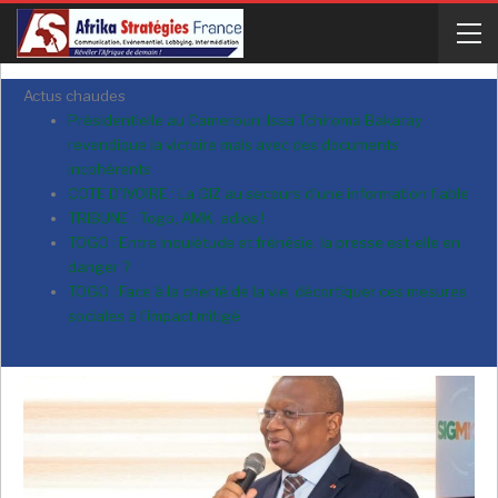
Actus chaudes
Présidentielle au Cameroun: Issa Tchiroma Bakaray
revendique la victoire mais avec des documents
incohérents
COTE D’IVOIRE : La GIZ au secours d’une information fiable
TRIBUNE : Togo, AMK, adios !
TOGO : Entre inquiétude et frénésie, la presse est-elle en
danger ?
TOGO : Face à la cherté de la vie, décortiquer ces mesures
sociales à l’impact mitigé