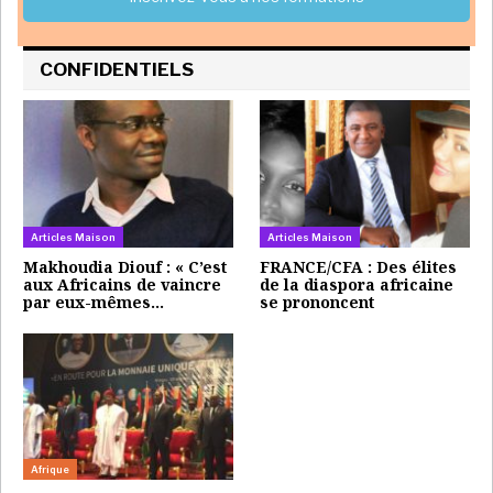
CONFIDENTIELS
Articles Maison
Afrique
SENEGAL : Le collectif
Fanny Pigeaud et Ndongo
« SORTIR du franc CFA »
Samba Sylla : « Le CFA
n’appelle à voter pour…
paralyse les
dynamiques…
Afrique