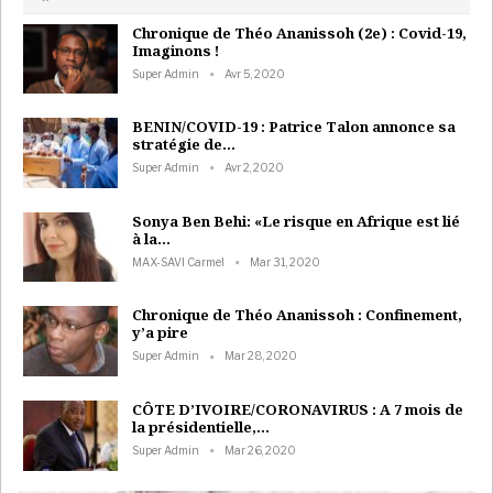
Chronique de Théo Ananissoh (2e) : Covid-19,
Imaginons !
Super Admin
Avr 5, 2020
BENIN/COVID-19 : Patrice Talon annonce sa
stratégie de…
Super Admin
Avr 2, 2020
Sonya Ben Behi: «Le risque en Afrique est lié
à la…
MAX-SAVI Carmel
Mar 31, 2020
Chronique de Théo Ananissoh : Confinement,
y’a pire
Super Admin
Mar 28, 2020
CÔTE D’IVOIRE/CORONAVIRUS : A 7 mois de
la présidentielle,…
Super Admin
Mar 26, 2020