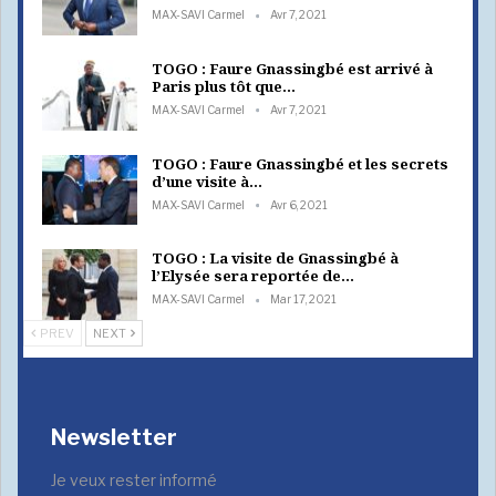
MAX-SAVI Carmel
Avr 7, 2021
TOGO : Faure Gnassingbé est arrivé à
Paris plus tôt que…
MAX-SAVI Carmel
Avr 7, 2021
TOGO : Faure Gnassingbé et les secrets
d’une visite à…
MAX-SAVI Carmel
Avr 6, 2021
TOGO : La visite de Gnassingbé à
l’Elysée sera reportée de…
MAX-SAVI Carmel
Mar 17, 2021
PREV
NEXT
Newsletter
Je veux rester informé