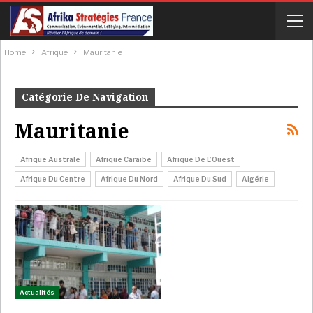
Home
Afrique
Mauritanie
Catégorie De Navigation
Mauritanie
Afrique Australe
Afrique Caraibe
Afrique De L’Ouest
Afrique Du Centre
Afrique Du Nord
Afrique Du Sud
Algérie
Actualités