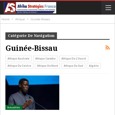
Home
Afrique
Guinée-Bissau
Catégorie De Navigation
Guinée-Bissau
Afrique Australe
Afrique Caraibe
Afrique De L’Ouest
Afrique Du Centre
Afrique Du Nord
Afrique Du Sud
Algérie
Actualités