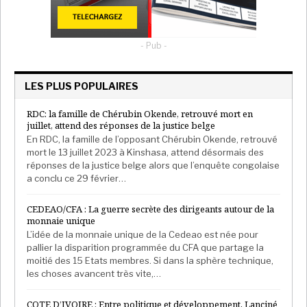
Le gouvernement aurait pu se livrer à des mesures
générales. Le rachat et la mise en vente par l’état,
notamment en milieux rural et semi-urbain et à prix
- Pub -
abordables de quelques centaines de milliers de
tonnes de maïs, de riz, de gari, d’huile, de lait, de blé et
LES PLUS POPULAIRES
de sucre auraient un impact direct sur l’ensemble de
RDC: la famille de Chérubin Okende, retrouvé mort en
la population. L’élargissement de la couverture
juillet, attend des réponses de la justice belge
médicale universelle aux enfants et aux personnes
En RDC, la famille de l’opposant Chérubin Okende, retrouvé
âgées impacterait le quotidien des familles modestes.
mort le 13 juillet 2023 à Kinshasa, attend désormais des
réponses de la justice belge alors que l’enquête congolaise
Le retour aux prix de juillet dernier du gaz
a conclu ce 29 février…
domestique et des produits pétroliers rendrait plus
palpables les complexes subventions dont les
CEDEAO/CFA : La guerre secrète des dirigeants autour de la
populations ne comprennent rien. Le contrôle de la
monnaie unique
gratuité de l’école dans tout le pays du primaire et du
L’idée de la monnaie unique de la Cedeao est née pour
pallier la disparition programmée du CFA que partage la
secondaire pour tous et la mise en place de la
moitié des 15 Etats membres. Si dans la sphère technique,
gratuité totale pour les filières techniques et à
les choses avancent très vite,…
l’université seraient plus que salutaires. L’annulation
de certaines taxes dont notamment celle sur
COTE D’IVOIRE : Entre politique et développement, Lanciné