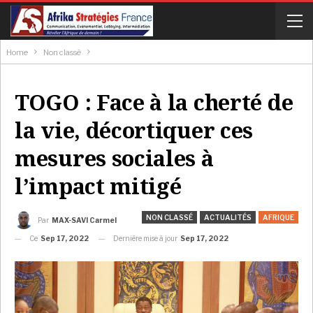
Home
Non classé
TOGO : Face à la cherté de
la vie, décortiquer ces
mesures sociales à
l’impact mitigé
NON CLASSÉ
ACTUALITÉS
AFRIQUE
Par
MAX-SAVI Carmel
Ce
Sep 17, 2022
Dernière mise à jour
Sep 17, 2022