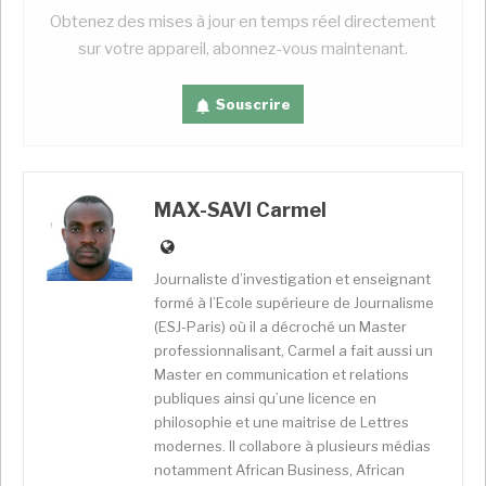
mesures comme la subvention du gaz domestique de
Obtenez des mises à jour en temps réel directement
7,7 milliards F Cfa (11,7 millions d’euros) ou encore un
sur votre appareil, abonnez-vous maintenant.
avenant de la subvention aux produits pétroliers de
30 milliards F Cfa privilégient les milieux urbains et
Souscrire
n’intègrent pas la précarisation sociale qui a gagné
du terrain ces dernières années.
Un contexte mondiale aggravé par le Covid et
MAX-SAVI Carmel
l’Ukraine
Journaliste d’investigation et enseignant
formé à l’Ecole supérieure de Journalisme
(ESJ-Paris) où il a décroché un Master
professionnalisant, Carmel a fait aussi un
D’abord, la situation d’inflation incontrôlable,
Master en communication et relations
manifestée par une cherté à tout vent des produits
publiques ainsi qu’une licence en
de première nécessité n’est pas l’apanage du seul
philosophie et une maitrise de Lettres
Togo, c’est un ensemble de conjonctures externes et
modernes. Il collabore à plusieurs médias
notamment African Business, African
internationales. Il s’agit notamment de la guerre en