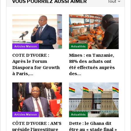
VOUS POURRIEZ AUSSI AIMER
Tout
retraités. Alors que la riposte gouvernementale est
attendue depuis le début de la crise, elle se doit
d’étendre en toute urgence ses approches aux plus
nécessiteux.
A LIRE AUSSI
Articles Maison
Actualités
TOGO : Sandra Johnson, l’économiste de
COTE D’IVOIRE :
Mines : en Tanzanie,
développement qui…
Après le Forum
88% des achats ont
Super Admin
Mar 23, 2026
Diaspora for Growth
été effectués auprès
à Paris,…
des…
Gaz naturel : le Bénin, la Côte d’Ivoire et le
Togo…
Super Admin
Déc 12, 2025
TOGO : Sandra Johnson mène la 32e session
de l’Afristat avec…
Super Admin
Août 12, 2025
Articles Maison
Actualités
CÔTE D’IVOIRE : AM’S
Dette : le Ghana dit
préside l’investiture
être au « stade final »