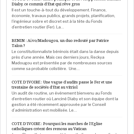
Diaby, ce commis d’Etat qui rêve gros
l’habitation imputable aux factures électriques, des
Il est un touche-à-tout du développement. Finance,
frais de péages pour les engins à deux roues et la
économie, travaux publics, grands projets, planification,
suspension des taxes dans les marchés pour les
l’ingénieur sobre et discret est à la tête du Fonds
d’entretien routier (Fer). La…
bonnes dames sont urgentes. En ce qui concerne la
revalorisation des salaires, il faut relever
BENIN : Aïvo/Madougou, un duo redouté par Patrice
sensiblement les bas salaires (moins de 120.000) par
Talon ?
un ajustement de 30% par exemple contre 20% pour
Le constitutionnaliste béninois était dans la danse depuis
près d’une année. Mais ces derniers jours, Reckya
les salaires intermédiaires (120.001 F à 200.000 F) et
Madougou est présentée par de nombreuses sources
10% pour les salaires plafonnés à 300.000 et enfin
comme sa probable colistière. Une…
5% pour ceux qui sont au-delà de ce montant.
L’annonce de la réduction des salaires politiques
COTE D’IVOIRE : Une vague d’audits passe le Fer et une
trentaine de sociétés d’Etat au vitriol
(chef de l’état, premier ministre, présidents
Un audit de routine, un événement bienvenu au Fonds
d’institution, ministres, maires, députés etc.) au profit
d’entretien routier où Lanciné Diaby et son équipe dont la
de la création d’un fond spécial de lutte contre la
gestion a été récemment approuvée par le Conseil
d’administration est mobilisée. Le…
cherté de vie aura un effet psychologique consolant
et rassurant. L’état peut aussi envisager de distribuer
COTE D’IVOIRE : Pourquoi les marches de l’Eglise
par des systèmes transparents du cash, de l’argent
catholiques créent des remous au Vatican
en espèce, pour les plus pauvres. Tout cela relancera