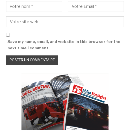
population (53%) a accès à l’électricité ou à des
formes d’énergies modernes. On peut ne pas s’en
rendre compte quand on habite Lomé où l’accès au
courant électrique est presque garantie et le recours
au wifi internet semble évident. Les 10.000 F Cfa de
frais de transports, les 10% d’augmentation de la
Save my name, email, and website in this browser for the
valeur indiciaire salariale ciblent la minorité
next time I comment.
fonctionnaire alors que les subventions visent les
milieux urbains. Les prix de transports ayant grimpé,
les céréales, tubercules et autres légumes
constituant la base de l’alimentation sont hors du
prix. C’est la première préoccupation des togolais,
manger. Ensuite, pouvoir se soigner, les mesures
ayant malheureusement laissé sur le carreau la santé.
Il faut des dispositions complémentaires urgentes
pour conforter lesdites mesures.
Suppléments et réajustements utiles