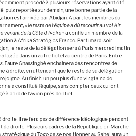
édemment procédé à plusieurs réservations ayant été
é, puis reportée sur demain, une bonne partie de la
ation est arrivée par Abidjan. A part les membres du
ernement, «
le reste de l’équipe a dû recourir au vol Air
e venant de la Côte d‘Ivoire
» a confié un membre de la
ation à Afrika Stratégies France. Parti mardi soir
djan, le reste de la délégation sera à Paris mercredi matin
ra logée dans un autre hôtel au centre de Paris. Entre
s, Faure Gnassingbé enchainera des rencontres de
e à droite, en attendant que le reste de sa délégation
 rejoigne. Au finish, un peu plus d’une vingtaine de
nne a constitué l’équipe, sans compter ceux qui ont
é à bord de l’avion présidentiel.
t à droite, il ne fera pas de différence idéologique pendant
et de droite. Plusieurs cadres de la République en Marche
x stratégique du Togo de se positionner au Sahel aura un