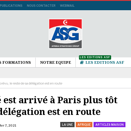
 PUBLICATIONS
NOUS CONTACTER
WEBMAIL
LES EDITIONS ASF
S FORMATIONS
NOTRE EQUIPE
LES EDITIONS ASF
révu, le reste de sa délégation est en route
st arrivé à Paris plus tôt
délégation est en route
LA UNE
AFRIQUE
ARTICLES MAISON
Avr 7, 2021