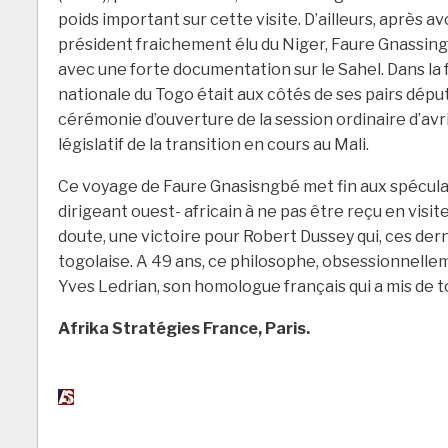
poids important sur cette visite. D’ailleurs, après 
président fraichement élu du Niger, Faure Gnassingb
avec une forte documentation sur le Sahel. Dans la 
nationale du Togo était aux côtés de ses pairs déput
cérémonie d’ouverture de la session ordinaire d’avril
législatif de la transition en cours au Mali.
Ce voyage de Faure Gnasisngbé met fin aux spéculatio
dirigeant ouest- africain à ne pas être reçu en visi
doute, une victoire pour Robert Dussey qui, ces dern
togolaise. A 49 ans, ce philosophe, obsessionnellem
Yves Ledrian, son homologue français qui a mis de t
Afrika Stratégies France, Paris.