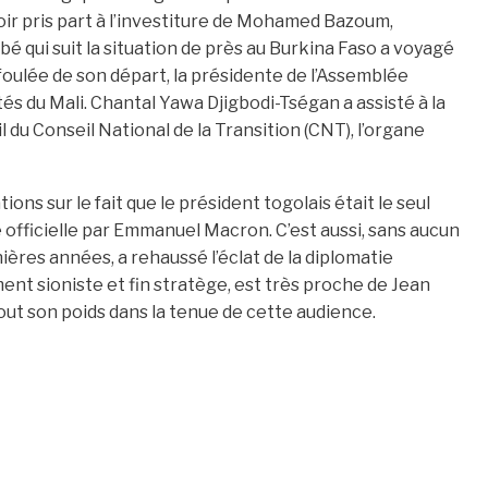
avoir pris part à l’investiture de Mohamed Bazoum,
é qui suit la situation de près au Burkina Faso a voyagé
foulée de son départ, la présidente de l’Assemblée
és du Mali. Chantal Yawa Djigbodi-Tségan a assisté à la
 du Conseil National de la Transition (CNT), l’organe
ns sur le fait que le président togolais était le seul
te officielle par Emmanuel Macron. C’est aussi, sans aucun
ières années, a rehaussé l’éclat de la diplomatie
ent sioniste et fin stratège, est très proche de Jean
out son poids dans la tenue de cette audience.