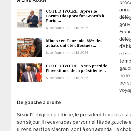
A LIRE AUSSI
préc
annul
COTE D’IVOIRE : Après le
Forum Diaspora for Growth à
délég
Paris,…
gouv
Super Admin
Juil 18, 2026
Franc
délég
Mines : en Tanzanie, 88% des
achats ont été effectués…
d’Abi
Super Admin
Juil 18, 2026
et se
temp
CÔTE D’IVOIRE : AM’S préside
gauch
l’investiture de la présidente…
ne le
Super Admin
Juil 18, 2026
perso
voyag
De gauche à droite
Si sur l’échiquier politique, le président togolais es
son séjour. Il recevra des personnalités de gauche 
(Lrem), parti de Macron, sont à son agenda. Le choi