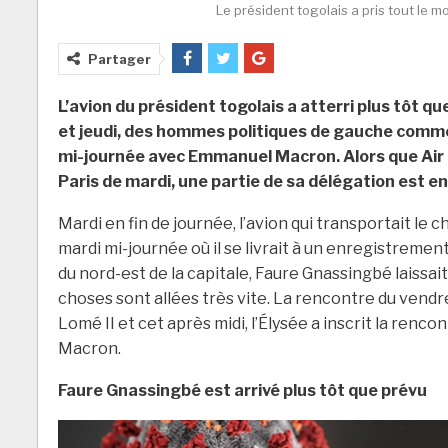
Le président togolais a pris tout le m
Partager
L’avion du président togolais a atterri plus tôt qu
et jeudi, des hommes politiques de gauche comme
mi-journée avec Emmanuel Macron. Alors que Air 
Paris de mardi, une partie de sa délégation est en
Mardi en fin de journée, l’avion qui transportait le ch
mardi mi-journée où il se livrait à un enregistremen
du nord-est de la capitale, Faure Gnassingbé laissait 
choses sont allées très vite. La rencontre du vend
Lomé II et cet après midi, l’Élysée a inscrit la renco
Macron.
Faure Gnassingbé est arrivé plus tôt que prévu