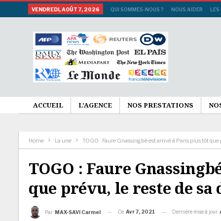
VENDREDI, AOÛT 7, 2026
QUI SOMMES-NOUS ?
NOUS AIDER
LES
ACCUEIL
L’AGENCE
NOS PRESTATIONS
NO
Home
La une
TOGO : Faure Gnassingbé est arrivé à Paris plus tôt que p
TOGO : Faure Gnassingbé e
que prévu, le reste de sa 
Ce
Avr 7, 2021
Dernière mise à jour
Par
MAX-SAVI Carmel