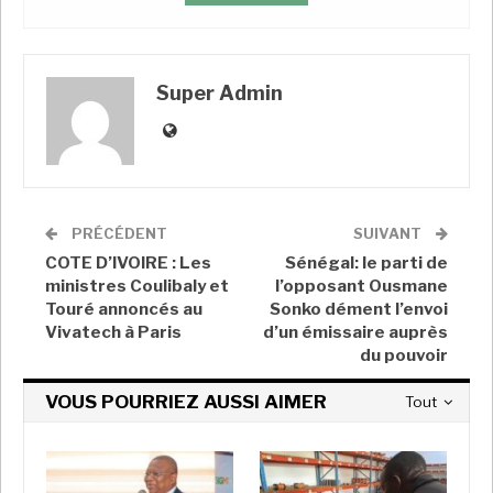
avec son tout nouveau parti
Forza
Italia
.
Super Admin
Quatre fois chef du gouvernement, député pendant
18 ans, élu européen à deux reprises et à nouveau
sénateur, à l’âge de 85 ans, il avait fait un énième
PRÉCÉDENT
SUIVANT
come-back en septembre 2022, toujours sous
COTE D’IVOIRE : Les
Sénégal: le parti de
l’étiquette
Forza Italia
. Mais son assiduité à la
ministres Coulibaly et
l’opposant Ousmane
Touré annoncés au
Sonko dément l’envoi
chambre haute du Parlement était quasi nulle. Silvio
Vivatech à Paris
d’un émissaire auprès
Berlusconi, dont le parti appartient à la coalition
du pouvoir
soutenant le gouvernement de
Giorgia Meloni
, avait
en effet multiplié ces derniers temps les séjours à
VOUS POURRIEZ AUSSI AIMER
Tout
l’hôpital.
Une vie bling bling