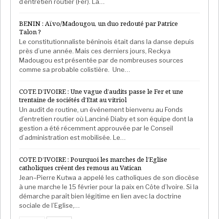
d’entretien routier (Fer). La…
affirmé son soutien à l’OTAN, l’UE et les États-Unis.
BENIN : Aïvo/Madougou, un duo redouté par Patrice
Pourtant, malgré les nombreuses affaires et
Talon ?
les articles de presse raillant la vie privée du
Le constitutionnaliste béninois était dans la danse depuis
dirigeant politique, sa popularité défia longtemps
près d’une année. Mais ces derniers jours, Reckya
tous les pronostics des commentateurs politiques qui
Madougou est présentée par de nombreuses sources
comme sa probable colistière. Une…
voyait régulièrement pointer sa retraite politique.
Pour de nombreux Italiens, il restait toutefois un
COTE D’IVOIRE : Une vague d’audits passe le Fer et une
modèle de réussite avec sa holding Fininvest qui
trentaine de sociétés d’Etat au vitriol
contrôlait entre autres le groupe Médiaset et
Un audit de routine, un événement bienvenu au Fonds
d’entretien routier où Lanciné Diaby et son équipe dont la
l’éditeur Mondadori. Pour ses détracteurs par contre,
gestion a été récemment approuvée par le Conseil
il était le symbole d’un affairisme douteux.
d’administration est mobilisée. Le…
En 2022, il
imagina même devenir président de la
COTE D’IVOIRE : Pourquoi les marches de l’Eglise
République
et succéder à Sergio Mattarella au palais
catholiques créent des remous au Vatican
Jean–Pierre Kutwa a appelé les catholiques de son diocèse
du Quirinal. Son casier judiciaire long comme le bras
à une marche le 15 février pour la paix en Côte d’Ivoire. Si la
eut cette fois raison de ses ambitions et il dut jeter
démarche paraît bien légitime en lien avec la doctrine
l’éponge, ses alliés étant réticents à le soutenir
sociale de l’Eglise,…
jusqu’au bout.