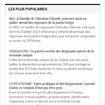
Son dernier fait d’arme remonte à octobre 2022.
LES PLUS POPULAIRES
Dans deux enregistrements audio rendus publics et
RDC: la famille de Chérubin Okende, retrouvé mort en
alors que l’Ukraine fait face à l’invasion de la Russie
juillet, attend des réponses de la justice belge
depuis le mois de février, Silvio Berlusconi déclare
En RDC, la famille de l’opposant Chérubin Okende, retrouvé
mort le 13 juillet 2023 à Kinshasa, attend désormais des
avoir renoué le contact avec le président russe
réponses de la justice belge alors que l’enquête congolaise
Vladimir Poutine. Un ami de longue date.
a conclu ce 29 février…
Les deux hommes se sont rencontrés à de très
CEDEAO/CFA : La guerre secrète des dirigeants autour de la
nombreuses reprises lorsque le « Cavaliere » présidait
monnaie unique
le Conseil -d’ailleurs les échanges commerciaux
L’idée de la monnaie unique de la Cedeao est née pour
pallier la disparition programmée du CFA que partage la
entre les deux pays ont été multiplié par dix entre
moitié des 15 Etats membres. Si dans la sphère technique,
1994 et 2004. L’ancien président du Conseil explique
les choses avancent très vite,…
par ailleurs que Vladimir Poutine a été «
poussé
» à
envahir l’Ukraine. Des déclarations qui font tâche
COTE D’IVOIRE : Entre politique et développement, Lanciné
Diaby, ce commis d’Etat qui rêve gros
alors que sa formation politique, Forza Italia, doit
Il est un touche-à-tout du développement. Finance,
prendre part au futur gouvernement de
économie, travaux publics, grands projets, planification,
Giorgia Meloni. Quelques mois avant, il avait pourtant
l’ingénieur sobre et discret est à la tête du Fonds