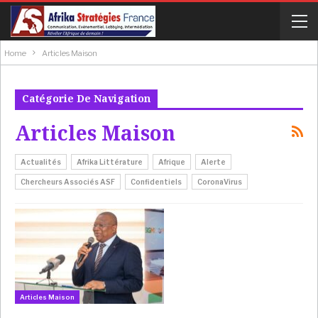
Home
Articles Maison
Catégorie De Navigation
Articles Maison
Actualités
Afrika Littérature
Afrique
Alerte
Chercheurs Associés ASF
Confidentiels
CoronaVirus
Articles Maison