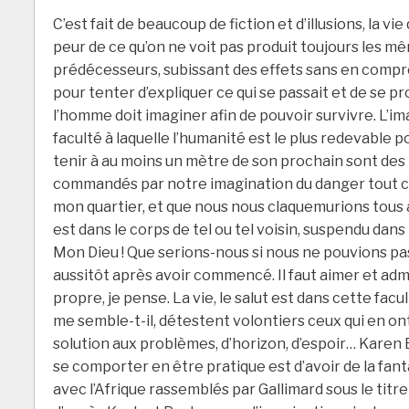
C’est fait de beaucoup de fiction et d’illusions, la v
peur de ce qu’on ne voit pas produit toujours les mê
prédécesseurs, subissant des effets sans en compren
pour tenter d’expliquer ce qui se passait et de se pro
l’homme doit imaginer afin de pouvoir survivre. L’imag
faculté à laquelle l’humanité est le plus redevable p
tenir à au moins un mètre de son prochain sont des
commandés par notre imagination du danger tout comm
mon quartier, et que nous nous claquemurions tous ain
est dans le corps de tel ou tel voisin, suspendu dan
Mon Dieu ! Que serions-nous si nous ne pouvions pas 
aussitôt après avoir commencé. Il faut aimer et admir
propre, je pense. La vie, le salut est dans cette facult
me semble-t-il, détestent volontiers ceux qui en ont 
solution aux problèmes, d’horizon, d’espoir… Karen B
se comporter en être pratique est d’avoir de la fantai
avec l’Afrique rassemblés par Gallimard sous le titr