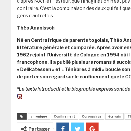
d’après Koch et Pasteur, que l’imagination n’est pas 
contraire. C’est la combinaison des deux qui fait q
gens d’autrefois.
Théo Ananissoh
Né en Centrafrique de parents togolais, Théo Anani
littérature générale et comparée. Après avoir en
1962 rejoint l’Université de Cologne en 1994 où il
francophone. Il a publié plusieurs romans à succè
« Delikatessen » et « Ténèbres à midi » boucle son
de porter son regard sur le confinement que le 
*Le texte introductif et la biographie express sont de
chronique
Confinement
Coronavirus
écrivain
T
Partager