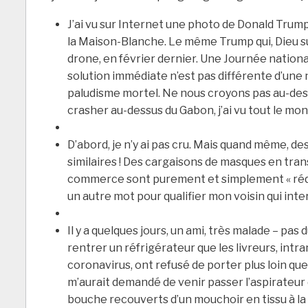
J’ai vu sur Internet une photo de Donald Trump 
la Maison-Blanche. Le même Trump qui, Dieu su
drone, en février dernier. Une Journée nation
solution immédiate n’est pas différente d’une 
paludisme mortel. Ne nous croyons pas au-dessus
crasher au-dessus du Gabon, j’ai vu tout le mon
D’abord, je n’y ai pas cru. Mais quand même, d
similaires ! Des cargaisons de masques en trans
commerce sont purement et simplement « réquis
un autre mot pour qualifier mon voisin qui int
Il y a quelques jours, un ami, très malade – pas
rentrer un réfrigérateur que les livreurs, intr
coronavirus, ont refusé de porter plus loin que
m’aurait demandé de venir passer l’aspirateur 
bouche recouverts d’un mouchoir en tissu à la