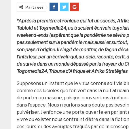
Partager
*Après la première chronique qui fut un succès, Afri
Tabloid et Togmedia24, au truculent écrivain togolai
weekend-ends (espérant que la pandémie ne sévira p
pas seulement sur la pandémie mais aussi et surtout, s
son pays d’origine. Il s’agit de montrer, de façon dé
l’intérieur, par un écrivain qui, au-delà, raconte, écrit, 
de survie dans un monde dépassé par la frayeur du C
Togomedia24, Tribune d’Afrique et Afrika Stratégies 
Supposons un instant que le virus corona soit visibl
comme ces lucioles que l’on voit dans la nuit africai
de porter un masque, puisque nous serions à même d
dans l’espace. Nous n’aurions sans doute pas besoin
pulvériser. J’enfonce une porte ouverte en parlant ai
vivre ou exister nous contraint d’être dans la ficti
ces jours-ci, des aveugles traqués par de microsco