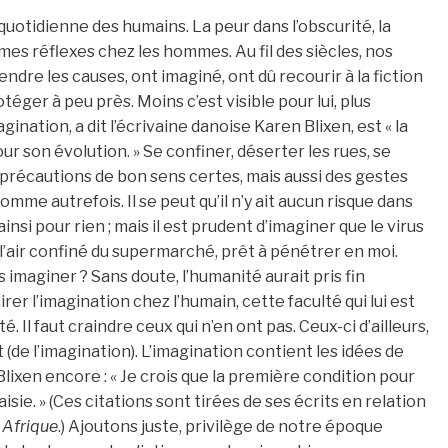
ie quotidienne des humains. La peur dans l’obscurité, la
mes réflexes chez les hommes. Au fil des siècles, nos
dre les causes, ont imaginé, ont dû recourir à la fiction
téger à peu près. Moins c’est visible pour lui, plus
ination, a dit l’écrivaine danoise Karen Blixen, est « la
our son évolution. » Se confiner, déserter les rues, se
 précautions de bon sens certes, mais aussi des gestes
e autrefois. Il se peut qu’il n’y ait aucun risque dans
si pour rien ; mais il est prudent d’imaginer que le virus
s l’air confiné du supermarché, prêt à pénétrer en moi.
imaginer ? Sans doute, l’humanité aurait pris fin
er l’imagination chez l’humain, cette faculté qui lui est
é. Il faut craindre ceux qui n’en ont pas. Ceux-ci d’ailleurs,
(de l’imagination). L’imagination contient les idées de
lixen encore : « Je crois que la première condition pour
sie. » (Ces citations sont tirées de ses écrits en relation
e
Afrique
.) Ajoutons juste, privilège de notre époque