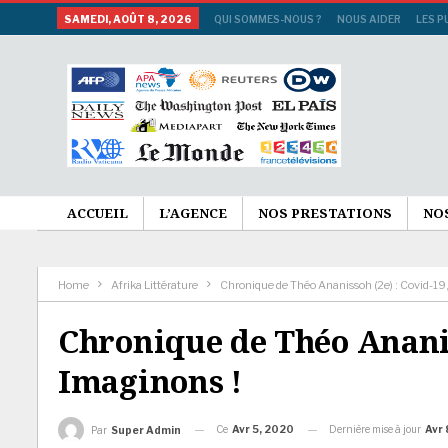
SAMEDI, AOÛT 8, 2026
QUI SOMMES-NOUS ?
NOUS AIDER
LES P
ACCUEIL
L’AGENCE
NOS PRESTATIONS
NO
Home
Afrika Littérature
Chronique de Théo Ananissoh (2e) : Covid-19
Chronique de Théo Ananis
Imaginons !
Ce
Avr 5, 2020
Dernière mise à jour
Avr 
Par
Super Admin