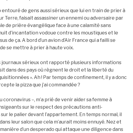
entouré de gens aussi sérieux que lui en train de prier à
r Terre, faisait assassiner un ennemi ou adversaire par
ale de prière évangélique face à une calamité sans
nuit d’incantation vodoue contre les moustiques et le
 de ça. A bord d’un avion d’Air France qui a failli se
de se mettre à prier à haute voix.
es journaux sérieux ont rapporté plusieurs informations
it dans des pays où règnent le droit et la liberté du
itionnées ». Ah ! Par temps de confinement, il y a donc
ercepte la pizza que j’ai commandée ?
 du coronavirus –, m’a prié de venir aider sa femme à
ansigeants sur le respect des précautions anti-
 sur le palier devant l’appartement. En temps normal, il
dans leur salon que cela m’aurait moins ennuyé. Nez et
 manière d’un desperado qui attaque une diligence dans