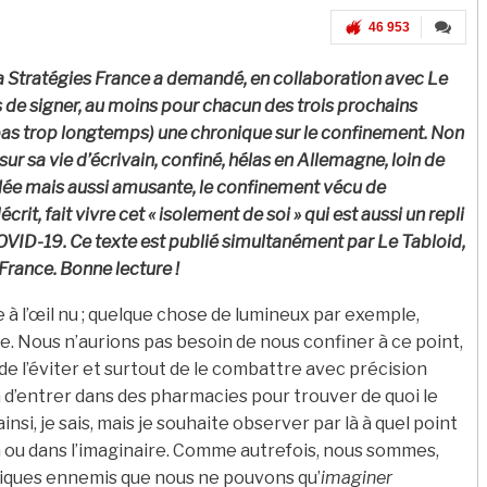
46 953
ka Stratégies France a demandé, en collaboration avec Le
s de signer, au moins pour chacun des trois prochains
as trop longtemps) une chronique sur le confinement. Non
ur sa vie d’écrivain, confiné, hélas en Allemagne, loin de
calée mais aussi amusante, le confinement vécu de
décrit, fait vivre cet « isolement de soi » qui est aussi un repli
OVID-19. Ce texte est publié simultanément par Le Tabloid,
France. Bonne lecture !
e à l’œil nu ; quelque chose de lumineux par exemple,
ne. Nous n’aurions pas besoin de nous confiner à ce point,
e l’éviter et surtout de le combattre avec précision
 d’entrer dans des pharmacies pour trouver de quoi le
nsi, je sais, mais je souhaite observer par là à quel point
on ou dans l’imaginaire. Comme autrefois, nous sommes,
piques ennemis que nous ne pouvons qu’
imaginer