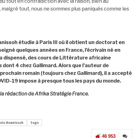
du tout en contradiction avec la raison, bien au
ue, malgré tout, nous ne sommes plus paniqués comme les
ssoh étudie à Paris III où il obtient un doctorat en
seigné quelques années en France, l’écrivain né en
 a dispensé, des cours de Littérature africaine
s dont 4 chez Gallimard. Alors que l’auteur de
 prochain romain (toujours chez Gallimard), il a accepté
COVID-19 impose à presque tous les pays du monde.
 la rédaction de Afrika Stratégie France.
héo Ananissoh
togo
46 953