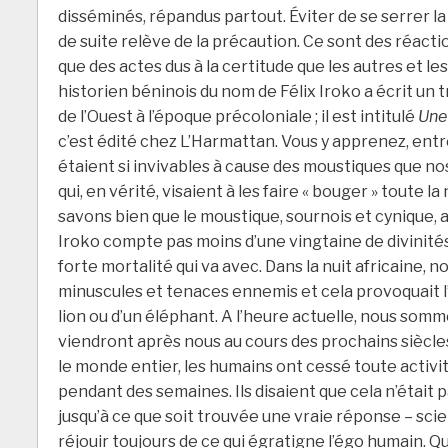
disséminés, répandus partout. Éviter de se serrer la m
de suite relève de la précaution. Ce sont des réact
que des actes dus à la certitude que les autres et 
historien béninois du nom de Félix Iroko a écrit un 
de l’Ouest à l’époque précoloniale ; il est intitulé
Une
c’est édité chez L’Harmattan. Vous y apprenez, entre
étaient si invivables à cause des moustiques que n
qui, en vérité, visaient à les faire « bouger » toute 
savons bien que le moustique, sournois et cynique, 
Iroko compte pas moins d’une vingtaine de divinités
forte mortalité qui va avec. Dans la nuit africaine
minuscules et tenaces ennemis et cela provoquait l’
lion ou d’un éléphant. A l’heure actuelle, nous somm
viendront après nous au cours des prochains siècles
le monde entier, les humains ont cessé toute activ
pendant des semaines. Ils disaient que cela n’était 
jusqu’à ce que soit trouvée une vraie réponse – scie
réjouir toujours de ce qui égratigne l’égo humain. Q