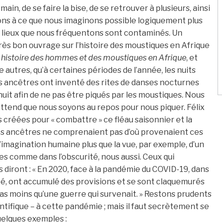
ain, de se faire la bise, de se retrouver à plusieurs, ainsi
ions à ce que nous imaginons possible logiquement plus
les lieux que nous fréquentons sont contaminés. Un
très bon ouvrage sur l’histoire des moustiques en Afrique
 histoire des hommes et des moustiques en Afrique
, et
 autres, qu’à certaines périodes de l’année, les nuits
os ancêtres ont inventé des rites de danses nocturnes
la nuit afin de ne pas être piqués par les moustiques. Nous
attend que nous soyons au repos pour nous piquer. Félix
 créées pour « combattre » ce fléau saisonnier et la
, nos ancêtres ne comprenaient pas d’où provenaient ces
imagination humaine plus que la vue, par exemple, d’un
es comme dans l’obscurité, nous aussi. Ceux qui
 diront : « En 2020, face à la pandémie du COVID-19, dans
ité, ont accumulé des provisions et se sont claquemurés
pas moins qu’une guerre qui survenait. » Restons prudents
ntifique – à cette pandémie ; mais il faut secrètement se
uelques exemples :