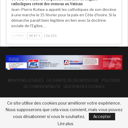
catholiques créent des remous au Vatican
Jean–Pierre Kutwa a appelé les catholiques de son diocèse
à une marche le 15 février pour la paix en Côte d’Ivoire. Si la
démarche paraît bien légitime en lien avec la doctrine
sociale de l’Eglise,…
PREV
NEXT
1 De 323
MENTIONS LEGALES
|
LA CHARTE DE DEONTOLOGIE
|
POLITIQUE
DE CONFIDENTIALITE
|
GESTION DES COOKIES
Ce site utilise des cookies pour améliorer votre expérience.
Nous supposerons que cela vous convient, mais vous pouvez
vous désabonner si vous le souhaitez.
Accepter
© 2026 - Afrika Strategies France. Tous droits réservés
Lire plus