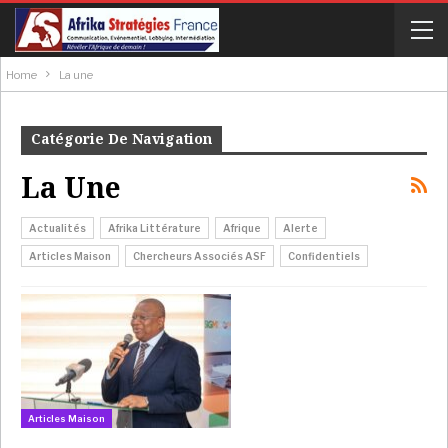
Home
La une
Catégorie De Navigation
La Une
Actualités
Afrika Littérature
Afrique
Alerte
Articles Maison
Chercheurs Associés ASF
Confidentiels
Articles Maison