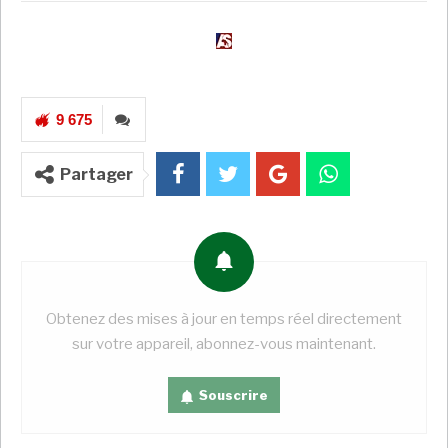
A LIRE AUSSI
COTE D’IVOIRE : Après le Forum Diaspora
for Growth à Paris,…
Super Admin
Juil 18, 2026
9 675
Mines : en Tanzanie, 88% des achats ont été
effectués…
Super Admin
Juil 18, 2026
Partager
CÔTE D’IVOIRE : AM’S préside l’investiture
de la présidente…
Super Admin
Juil 18, 2026
Avec notre correspondante à Tunis, Amira Souilem
Obtenez des mises à jour en temps réel directement
sur votre appareil, abonnez-vous maintenant.
C’est le dernier épisode d’une longue série
d’arrestations.
Ali Larayedh
, ancien Premier ministre
Souscrire
tunisien, a de nouveau été arrêté en début de
semaine. En septembre dernier, ce cadre d’Ennahdha,