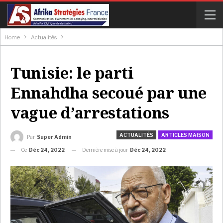
Home
Actualités
Tunisie: le parti
Ennahdha secoué par une
vague d’arrestations
ACTUALITÉS
ARTICLES MAISON
Par
Super Admin
Ce
Déc 24, 2022
Dernière mise à jour
Déc 24, 2022