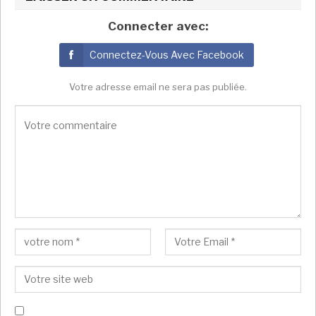
rebondir sous une autre forme. Il a des ressources »,
explique la militante tunisienne, Nadia Chaabane.
Connecter avec:
Connectez-Vous Avec Facebook
Votre adresse email ne sera pas publiée.
En terme de nombre et d’occupation du
terrain politique, quasiment un tiers de
l’électorat est Ennahdha. Au fil du temps
et des élections, Ennahdha a perdu un
grand nombre de ses électeurs et (le
parti) est réduit aujourd’hui à son noyau
dur.
Afrika Stratégies France avec RFI