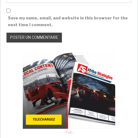
COTE D’IVOIRE : Alassane Ouattara, la
candidature du…
Super Admin
Août 1, 2025
Save my name, email, and website in this browser for the
next time I comment.
Présidentielle au Cameroun: la candidature
de…
Super Admin
Juil 27, 2025
Comment relancer l’économie ?
Sur le plan externe, Yaoundé devra poursuivre la
lutte contre Boko Haram, un réel frein pour les
activités économiques du pays. Cette lutte grève
forcément le budget du pays. Indépendamment de la
secte islamiste, le Cameroun devrait aussi faire face
aux effets collatéraux de la crise centrafricaine.
S’agissant de la dette qui a connu une hausse, il serait
bénéfique de travailler à la réduire. En effet, au 31
- Pub -