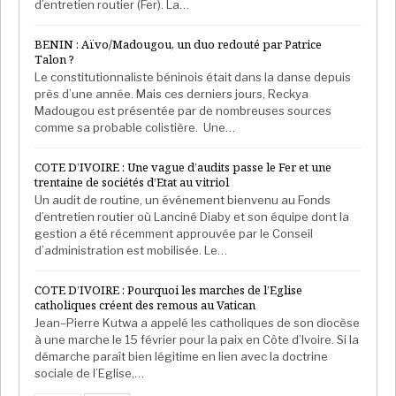
gouvernement et à jeter les bases d’une croissance
d’entretien routier (Fer). La…
durable, inclusive et tirée par le secteur privé»,
explique
BENIN : Aïvo/Madougou, un duo redouté par Patrice
le site de la plateforme internationale des experts
Talon ?
comptable. Selon la même source, « l
a stratégie
Le constitutionnaliste béninois était dans la danse depuis
intérimaire de croissance et d’emploi 2018-2020 vise
près d’une année. Mais ces derniers jours, Reckya
Madougou est présentée par de nombreuses sources
à renforcer l’investissement du secteur privé, la
comme sa probable colistière. Une…
création d’emplois et la diversification
économique».
D’ailleurs ce site note que malgré les
COTE D’IVOIRE : Une vague d’audits passe le Fer et une
performances économiques assez satisfaisantes du
trentaine de sociétés d’Etat au vitriol
Un audit de routine, un événement bienvenu au Fonds
pays
, «la pauvreté touche près de 40% de la
d’entretien routier où Lanciné Diaby et son équipe dont la
population, soit 8 millions d’habitants.
gestion a été récemment approuvée par le Conseil
d’administration est mobilisée. Le…
Les dépenses de sécurité grèvent le budget de
l’Etat
COTE D’IVOIRE : Pourquoi les marches de l’Eglise
catholiques créent des remous au Vatican
Les dépenses de sécurité constituent un fardeau
Jean–Pierre Kutwa a appelé les catholiques de son diocèse
à une marche le 15 février pour la paix en Côte d’Ivoire. Si la
pour le gouvernement camerounais et freine le plan
démarche paraît bien légitime en lien avec la doctrine
de développement du pays. Même s’il bénéfice de
sociale de l’Eglise,…
l’apport du fonds multinationale composé du Niger, du