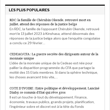
janvier 2018, la dette du Cameroun était de 6156
milliards de francs CFA, soit 30% du PIB, selon Louis
LES PLUS POPULAIRES
Paul Motaze, ministre de l’Economie et des Finances
qui l’annonçait le 28 mars dernier au Sénat. Ce chiffre
RDC: la famille de Chérubin Okende, retrouvé mort en
juillet, attend des réponses de la justice belge
équivaut à une hausse de 773milliards, comparé à la
En RDC, la famille de l’opposant Chérubin Okende, retrouvé
même période en 2017. Mais cela va être une tache
mort le 13 juillet 2023 à Kinshasa, attend désormais des
ardue. Et il faut peut-être s’attendre à une tendance
réponses de la justice belge alors que l’enquête congolaise
a conclu ce 29 février…
haussière de la dette puisque le Cameroun accueille
la CAN 2018. L’événement nécessite de nouveaux
CEDEAO/CFA : La guerre secrète des dirigeants autour de la
investissements pour rénover ou réaliser de
monnaie unique
nouvelles infrastructures d’envergure. Partant, la
L’idée de la monnaie unique de la Cedeao est née pour
pallier la disparition programmée du CFA que partage la
pression sur les dépenses et les emprunts sera
moitié des 15 Etats membres. Si dans la sphère technique,
forcément grande. Déjà, l’an dernier, le pays avait
les choses avancent très vite,…
obtenu un accord de crédit du Fonds monétaire
international (FMI). «
En juin 2017, le Cameroun a signé
COTE D’IVOIRE : Entre politique et développement, Lanciné
Diaby, ce commis d’Etat qui rêve gros
un accord triennal avec le FMI et s’est vu accorder une
Il est un touche-à-tout du développement. Finance,
Facilité élargie de crédit d’un montant de plus de 680
économie, travaux publics, grands projets, planification,
millions de USD, visant à soutenir les efforts du
l’ingénieur sobre et discret est à la tête du Fonds