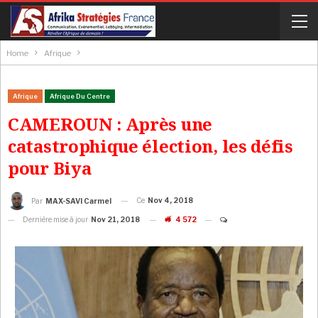
Home
Afrique
Afrique
Afrique Du Centre
CAMEROUN : Après une
catastrophique élection, les défis
pour Biya
Ce
Nov 4, 2018
Par
MAX-SAVI Carmel
Dernière mise à jour
Nov 21, 2018
4 572