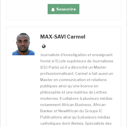
Souscrire
Par exemple, durant la période 2010-2015, la
croissance du pays a été constante avec une
moyenne de 5,8% et ce, malgré la conjoncture
MAX-SAVI Carmel
internationale qui n’était pas particulièrement
favorable. Mais depuis 2016, la dynamique sera
Journaliste d’investigation et enseignant
cassée, le taux de croissance ne cesse de chuter. Il
formé à l’Ecole supérieure de Journalisme
était prévu une croissance de 4,1% pour 2018
(ESJ-Paris) où il a décroché un Master
comptant sur
«une augmentation des exportations
professionnalisant, Carmel a fait aussi un
vers l’Union européenne suite à l’Accord de partenariat
Master en communication et relations
économique (APE) et de l’offre accrue d’énergie
publiques ainsi qu’une licence en
résultante de la mise en production de nouveaux
philosophie et une maitrise de Lettres
barrages hydroélectriques».
Mais au deuxième
modernes. Il collabore à plusieurs médias
notamment African Business, African
trimestre 2018, l’Institut national de la statistique du
Banker et NewAfrican du Groupe IC
Cameroun (INSC) a annoncé une croissance de 3,9%.
Publications ainsi qu’à plusieurs médias
Seulement, en dépit de ces statistiques, le Cameroun
catholiques dont Aleteia. Spécialiste des
reste dans la catégorie des pays où la pauvreté est