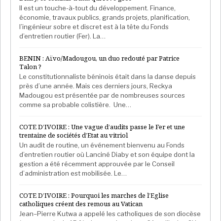
une chance »
ou
« Pour une Nouvelle-Calédonie dans la
Il est un touche-à-tout du développement. Finance,
économie, travaux publics, grands projets, planification,
France et dans la paix »
. En mai, ils ont reçu le soutien
l’ingénieur sobre et discret est à la tête du Fonds
(timide) d’Emmanuel Macron. En visite à Nouméa, le
d’entretien routier (Fer). La…
président de la République n’a pas souhaité
« prendre
parti dans ce référendum »
mais a affirmé que
« la
BENIN : Aïvo/Madougou, un duo redouté par Patrice
Talon ?
France serait moins belle sans la Nouvelle-Calédonie »
.
Le constitutionnaliste béninois était dans la danse depuis
près d’une année. Mais ces derniers jours, Reckya
Les indépendantistes ont-ils leurs chances ?
Madougou est présentée par de nombreuses sources
comme sa probable colistière. Une…
Elles semblent très minces. Dans une
enquête
(PDF)
réalisée à la mi-septembre par l’institut Harris
COTE D’IVOIRE : Une vague d’audits passe le Fer et une
interactive pour France Télévisions, 66% des
trentaine de sociétés d’Etat au vitriol
Un audit de routine, un événement bienvenu au Fonds
personnes exprimant un choix de vote sur le
d’entretien routier où Lanciné Diaby et son équipe dont la
référendum déclaraient leur intention de
glisser un
gestion a été récemment approuvée par le Conseil
bulletin « Non » dans l’urne
, quand 34%
d’administration est mobilisée. Le…
privilégiaient le « Oui » en faveur de l’indépendance.
COTE D’IVOIRE : Pourquoi les marches de l’Eglise
De son côté, à partir d’une
étude
(PDF)
menée en
catholiques créent des remous au Vatican
août, l’institut Quidnovi avançait que
« 69 à 75%
[des
Jean–Pierre Kutwa a appelé les catholiques de son diocèse
votants]
voteraient ‘Non’ à la consultation du 4