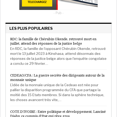
Gabon: l’opposition appelle les militaires à
reprendre le…
- Pub -
Super Admin
Sep 1, 2023
LES PLUS POPULAIRES
La famille indépendantiste dispose de 25 élus sur 54
RDC: la famille de Chérubin Okende, retrouvé mort en
au Congrès de Nouvelle-Calédonie, l’instance
juillet, attend des réponses de la justice belge
législative locale. Elle est dominée par le FLNKS, un
En RDC, la famille de l’opposant Chérubin Okende, retrouvé
mort le 13 juillet 2023 à Kinshasa, attend désormais des
regroupement de quatre partis politiques, qui appelle
réponses de la justice belge alors que l’enquête congolaise
le
« peuple kanak »
à
« conclure un combat qui dure
a conclu ce 29 février…
depuis 164 ans »
. Plus radical et très minoritaire, le
Parti travailliste prône, lui,
« une non participation
CEDEAO/CFA : La guerre secrète des dirigeants autour de la
monnaie unique
massive »
au référendum, qu’il
juge trop ouvert aux
L’idée de la monnaie unique de la Cedeao est née pour
non-Kanaks
.
« Nos militants joueront aux boules ou
pallier la disparition programmée du CFA que partage la
iront à la pêche »
, prévient son leader. En face, les
moitié des 15 Etats membres. Si dans la sphère technique,
les choses avancent très vite,…
non-indépendantistes sont majoritaires au Congrès,
avec 29 membres. Divisés, ils mènent campagne sur
COTE D’IVOIRE : Entre politique et développement, Lanciné
le terrain autour de slogans tels que
« La France est
Diaby, ce commis d’Etat qui rêve gros