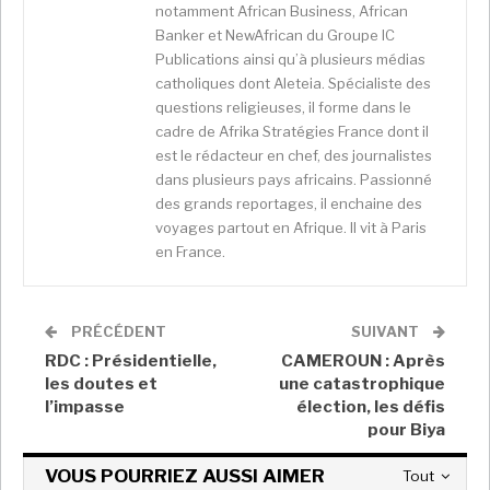
notamment African Business, African
l’archipel en 1853. Elle y a vite installé un bagne,
Banker et NewAfrican du Groupe IC
réparti sur plusieurs sites, qui a accueilli jusqu’en 1924
Publications ainsi qu’à plusieurs médias
des condamnés politiques et de droit commun. Ces
catholiques dont Aleteia. Spécialiste des
derniers, les plus nombreux des bagnards, sont mis à
questions religieuses, il forme dans le
contribution pour construire des routes et des
cadre de Afrika Stratégies France dont il
est le rédacteur en chef, des journalistes
bâtiments. L’administration coloniale déplace
dans plusieurs pays africains. Passionné
également des autochtones kanaks dans des
des grands reportages, il enchaine des
réserves réparties sur l’ensemble du territoire – les
voyages partout en Afrique. Il vit à Paris
zones confisquées finissent entre les mains de
en France.
colons ou de bagnards libérés. Après l’échec de
révoltes kanakes, notamment en 1878 et 1917, un
mouvement de revendication séparatiste
s’organise
PRÉCÉDENT
SUIVANT
à l’orée des années 1970. Devenus minoritaires
RDC : Présidentielle,
CAMEROUN : Après
démographiquement, les Kanaks sont portés par les
les doutes et
une catastrophique
idéaux de Mai-68 et la remise en cause de l’ordre
l’impasse
élection, les défis
pour Biya
établi. Les tensions communautaires s’accentuent et
explosent finalement dans les années 1980, où une
VOUS POURRIEZ AUSSI AIMER
Tout
quasi guerre civile fait quelque 70 morts.