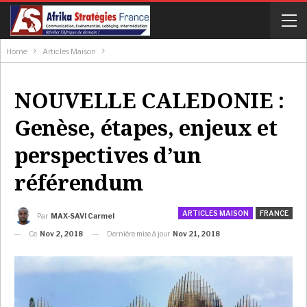
Home
Articles Maison
NOUVELLE CALEDONIE :
Genèse, étapes, enjeux et
perspectives d’un
référendum
ARTICLES MAISON
FRANCE
Par
MAX-SAVI Carmel
Ce
Nov 2, 2018
Dernière mise à jour
Nov 21, 2018