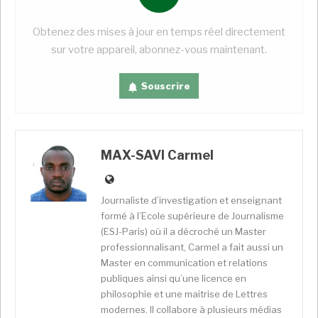
Obtenez des mises à jour en temps réel directement
sur votre appareil, abonnez-vous maintenant.
Le chef-lieu de la Nouvelle-Calédonie, Nouméa, se
situe à près de 17 000 km de Paris, dans le Pacifique
Souscrire
Sud. Doté d’un des plus grands ensembles de lagons
du monde, cet archipel baigne à l’est de l’Australie, au
nord de la Nouvelle-Zélande et à l’ouest du Vanuatu et
des îles Fidji. La Nouvelle-Calédonie est divisée en
MAX-SAVI Carmel
trois provinces : la province Nord et la province Sud,
sur l’île principale, et les îles Loyauté (Lifou, Maré,
Journaliste d’investigation et enseignant
Ouvéa et Tiga), à l’est de la « Grande Terre ». Seule
formé à l’Ecole supérieure de Journalisme
grande ville du territoire, Nouméa concentre dans
(ESJ-Paris) où il a décroché un Master
son agglomération les deux-tiers des 270 000
professionnalisant, Carmel a fait aussi un
habitants de Nouvelle-Calédonie.
Master en communication et relations
publiques ainsi qu’une licence en
Ça fait longtemps que c’est français ?
philosophie et une maitrise de Lettres
modernes. Il collabore à plusieurs médias
La France de Napoléon III a pris possession de