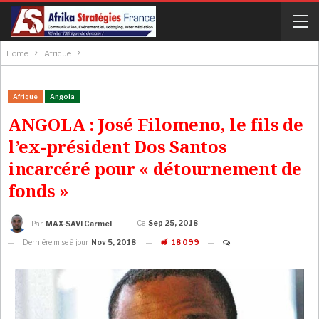
Home
Afrique
Afrique
Angola
ANGOLA : José Filomeno, le fils de
l’ex-président Dos Santos
incarcéré pour « détournement de
fonds »
Ce
Sep 25, 2018
Par
MAX-SAVI Carmel
Dernière mise à jour
Nov 5, 2018
18 099