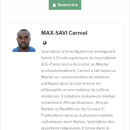
Souscrire
Surnommé Zenu, José Filomeno dos Santos est
MAX-SAVI Carmel
poursuivi pour
« fraude, détournement de fonds, trafic
d’influence, blanchiment d’argent et association
Journaliste d’investigation et enseignant
criminelle »
avec d’autres personnalités, dont l’ancien
formé à l’Ecole supérieure de Journalisme
gouverneur de la Banque centrale (BNA) Valter Filipe
(ESJ-Paris) où il a décroché un Master
da Silva. Selon le ministère angolais des finances, le
professionnalisant, Carmel a fait aussi un
fils de l’ex-président est soupçonné d’avoir mis au
Master en communication et relations
point, alors qu’il dirigeait le fonds souverain, une
publiques ainsi qu’une licence en
gigantesque fraude qui aurait pu lui
permettre
de
philosophie et une maitrise de Lettres
détourner
, avec ses complices, jusqu’à 1,5 milliard de
modernes. Il collabore à plusieurs médias
notamment African Business, African
dollars. Cette escroquerie avait été maquillée en un
Banker et NewAfrican du Groupe IC
plan qui devait permettre à l’Angola de
bénéficier
de
Publications ainsi qu’à plusieurs médias
35 milliards de dollars de financements, avec une
catholiques dont Aleteia. Spécialiste des
fausse garantie de la banque Credit suisse. Elle avait
questions religieuses, il forme dans le