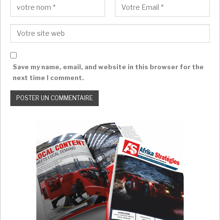
Au-delà des infrastructures, WACA+ met l’accent sur
la mobilisation du secteur privé. Le programme
prévoit des actions de formation,
d’accompagnement et d’assistance technique en
Save my name, email, and website in this browser for the
faveur des micro, petites et moyennes entreprises
next time I comment.
(MPME), des coopératives et des organisations de
producteurs, avec une attention particulière aux
entreprises dirigées par des femmes et des jeunes.
D’ici 2031, plus de 31 000 personnes devraient
bénéficier de ces dispositifs de renforcement des
capacités. En Mauritanie, une garantie de crédit
partielle permettra notamment de mobiliser jusqu’à
20 millions USD, soit environ 17,3 millions d’euros de
financements supplémentaires, pour les entreprises
de transformation du poisson.
Au total, la première phase du programme devrait