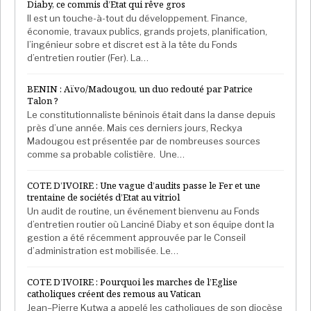
Diaby, ce commis d’Etat qui rêve gros
entre pays. À terme, les différentes phases de
Il est un touche-à-tout du développement. Finance,
WACA+ devraient permettre de protéger plus de 1,3
économie, travaux publics, grands projets, planification,
l’ingénieur sobre et discret est à la tête du Fonds
million d’hectares d’espaces marins, renforcer la
d’entretien routier (Fer). La…
résilience de plus de 850 000 personnes et soutenir
plus de 50 000 emplois à l’échelle régionale.
BENIN : Aïvo/Madougou, un duo redouté par Patrice
Talon ?
En s’appuyant sur les acquis du programme WACA
Le constitutionnaliste béninois était dans la danse depuis
initial, cette nouvelle phase élargie marque une
près d’une année. Mais ces derniers jours, Reckya
Madougou est présentée par de nombreuses sources
évolution vers une approche combinant protection
comme sa probable colistière. Une…
des littoraux, développement économique et
intégration du secteur privé, dans un contexte où
COTE D’IVOIRE : Une vague d’audits passe le Fer et une
trentaine de sociétés d’Etat au vitriol
l’économie bleue s’impose progressivement comme
Un audit de routine, un événement bienvenu au Fonds
un levier stratégique pour les économies côtières
d’entretien routier où Lanciné Diaby et son équipe dont la
africaines.
gestion a été récemment approuvée par le Conseil
d’administration est mobilisée. Le…
Afrika Stratégies France avec La Tribune Afrique
COTE D’IVOIRE : Pourquoi les marches de l’Eglise
catholiques créent des remous au Vatican
Jean–Pierre Kutwa a appelé les catholiques de son diocèse