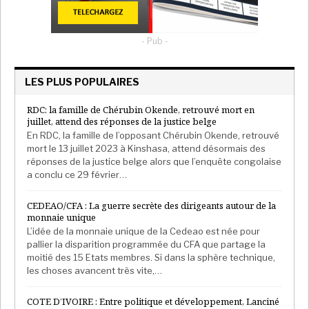
générer environ 13 000 emplois mieux rémunérés
dans les secteurs liés à l’économie bleue, notamment
- Pub -
la pêche, l’aquaculture, la logistique, l’hôtellerie et la
restauration des écosystèmes.
LES PLUS POPULAIRES
Vers une approche régionale intégrée du littoral
RDC: la famille de Chérubin Okende, retrouvé mort en
Au-delà des projets nationaux, WACA+ s’inscrit dans
juillet, attend des réponses de la justice belge
En RDC, la famille de l’opposant Chérubin Okende, retrouvé
une logique de coordination régionale face à des
mort le 13 juillet 2023 à Kinshasa, attend désormais des
défis transfrontaliers. « Aucun pays ne peut lutter
réponses de la justice belge alors que l’enquête congolaise
seul contre l’érosion côtière ou bâtir une économie
a conclu ce 29 février…
bleue florissante », souligne Marina Wes, directrice
CEDEAO/CFA : La guerre secrète des dirigeants autour de la
par intérim de la Banque mondiale pour les
monnaie unique
programmes régionaux, insistant sur la nécessité
L’idée de la monnaie unique de la Cedeao est née pour
d’une réponse collective.
pallier la disparition programmée du CFA que partage la
moitié des 15 Etats membres. Si dans la sphère technique,
Le programme ambitionne ainsi d’harmoniser les
les choses avancent très vite,…
politiques, de renforcer les capacités
COTE D’IVOIRE : Entre politique et développement, Lanciné
institutionnelles et de mutualiser les expertises