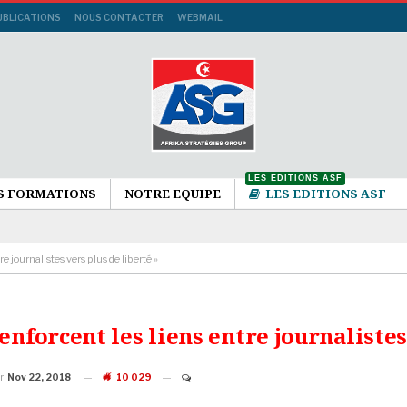
UBLICATIONS
NOUS CONTACTER
WEBMAIL
LES EDITIONS ASF
S FORMATIONS
NOTRE EQUIPE
LES EDITIONS ASF
 journalistes vers plus de liberté »
enforcent les liens entre journalistes
ur
Nov 22, 2018
10 029