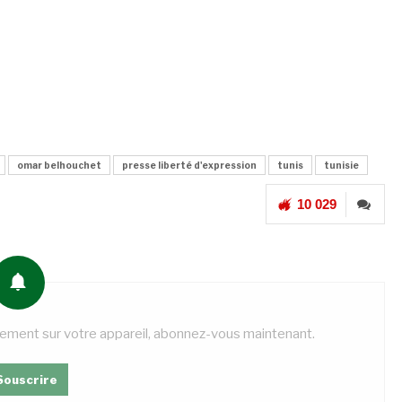
omar belhouchet
presse liberté d'expression
tunis
tunisie
10 029
tement sur votre appareil, abonnez-vous maintenant.
Souscrire