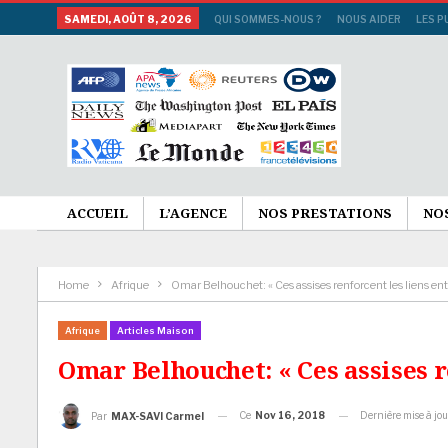
SAMEDI, AOÛT 8, 2026
QUI SOMMES-NOUS ?
NOUS AIDER
LES P
ACCUEIL
L’AGENCE
NOS PRESTATIONS
NO
Home
Afrique
Omar Belhouchet: « Ces assises renforcent les liens entre
Afrique
Articles Maison
Omar Belhouchet: « Ces assises r
Ce
Nov 16, 2018
Dernière mise à jo
Par
MAX-SAVI Carmel