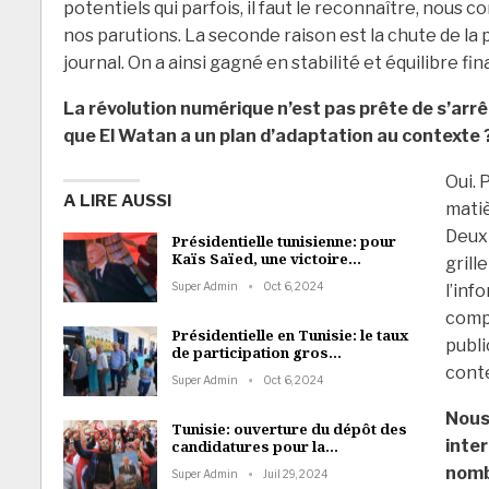
potentiels qui parfois, il faut le reconnaître, nou
nos parutions. La seconde raison est la chute de la
journal. On a ainsi gagné en stabilité et équilibre f
La révolution numérique n’est pas prête de s’arrêt
que El Watan a un plan d’adaptation au contexte 
Oui. 
A LIRE AUSSI
matiè
Deuxi
Présidentielle tunisienne: pour
Kaïs Saïed, une victoire…
grill
Super Admin
Oct 6, 2024
l’inf
compr
Présidentielle en Tunisie: le taux
publi
de participation gros…
conte
Super Admin
Oct 6, 2024
Nous
Tunisie: ouverture du dépôt des
inte
candidatures pour la…
nomb
Super Admin
Juil 29, 2024