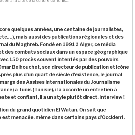
ien à la Cité de la culture de Tunis...
ncore quelques années, une centaine de journalistes,
etc.…), mais aussi des publications régionales et des
ournal du Maghreb. Fondé en 1991 à Alger, ce média
e et des combats sociaux dans un espace géographique
. Avec 150 procès souvent intentés par des pouvoirs
 Omar Belhouchet, son directeur de publication et icône
près plus d’un quart de siècle d’existence, le journal
 En marge des Assises internationales du Journalisme
ce) à Tunis (Tunisie), il a accordé un entretien à
e et confiant, il a un style plutôt direct. Interview !
ion du grand quotidien El Watan. On sait que
se est menacée, même dans certains pays d’Occident.