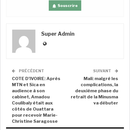
Souscrire
À lire aussi
Guinée: déploiement d’un important
Super Admin
dispositif sécuritaire pour rechercher Claude Pivi
A LIRE AUSSI
Guinée: le colonel Claude Pivi, condamné par
contumace pour…
PRÉCÉDENT
SUIVANT
Super Admin
Sep 18, 2024
COTE D’IVOIRE: Après
Mali: malgré les
MTN et Sica en
complications, la
Procès du 28-Septembre en Guinée: mis en
audience à son
deuxième phase du
difficulté,…
cabinet, Amadou
retrait de la Minusma
Super Admin
Nov 2, 2022
Coulibaly était aux
va débuter
côtés de Ouattara
Procès du 28-Septembre: l’ancien dirigeant
pour recevoir Marie-
Dadis…
Christine Saragosse
Super Admin
Sep 26, 2022