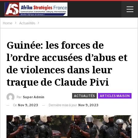
Home
Actualités
Guinée: les forces de
l’ordre accusées d’abus et
de violences dans leur
traque de Claude Pivi
ACTUALITÉS
ARTICLES MAISON
Par
Super Admin
Ce
Nov 9, 2023
Dernière mise à jour
Nov 9, 2023