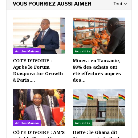
VOUS POURRIEZ AUSSI AIMER
Tout
Mercredi, le Barreau de Guinée a «
fermement
condamné ces agissements
». Dans une déclaration, le
bâtonnier Mamadou Souaré Diop fait état de
«
bavures et d’exactions sur des citoyens dont le seul
tort serait d’avoir des liens
» avec Claude Pivi. Mais
Articles Maison
Actualités
aussi de menaces envers «
les avocats des accusés
COTE D’IVOIRE :
Mines : en Tanzanie,
mis en cause dans les événements
» du week-end.
Après le Forum
88% des achats ont
Diaspora for Growth
été effectués auprès
Joints par RFI, des militants de défense des droits
à Paris,…
des…
humains, requérant l’anonymat, accusent
anonymement les corps habillés d’acte de torture. Et
d’avoir procédé à des interpellations sans mandat et
sans que l’on sache où sont détenus les suspects
éventuels.
Articles Maison
Actualités
Mercredi, le ministre de la Justice a mis en place un
CÔTE D’IVOIRE : AM’S
Dette : le Ghana dit
numéro vert et a annoncé une récompense de 50