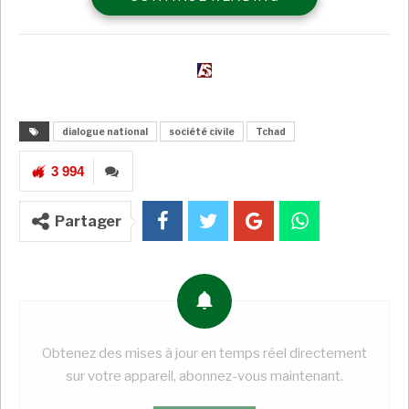
d’un présidium. Parmi les quelque 1 400 participants,
on compte des organisations de la société civile. Elles
ont déjà pris des dispositions pour effectuer une
veille permanente de ce dialogue, afin de faire
entendre en temps réel leurs propositions pour la
suite de la transition.
dialogue national
société civile
Tchad
A LIRE AUSSI
3 994
Tchad: l’agence judiciaire de l’État se
constitue partie…
Partager
Super Admin
Mai 25, 2025
Tchad: le journaliste Olivier Monodji
auditionné par un juge…
Super Admin
Mar 25, 2025
Obtenez des mises à jour en temps réel directement
Tchad: ce que l’on sait au lendemain de
l’attaque du palais…
sur votre appareil, abonnez-vous maintenant.
Super Admin
Jan 9, 2025