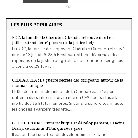
Répression de la presse
- Pub -
Le cas d’Arlindo Chissale n’est pas isolé dans le Cabo
Delgado. En 2020, déjà, Ibraimo Abù Mbaruco,
LES PLUS POPULAIRES
journaliste pour une radio communautaire de Palma,
RDC: la famille de Chérubin Okende, retrouvé mort en
au nord de Pemba, avait disparu dans des conditions
juillet, attend des réponses de la justice belge
similaires. Selon l’Institut des médias d’Afrique
En RDC, la famille de l’opposant Chérubin Okende, retrouvé
mort le 13 juillet 2023 à Kinshasa, attend désormais des
australe (Misa), ses derniers mots ont été envoyés
réponses de la justice belge alors que l’enquête congolaise
par SMS à un collègue : «
Je suis entouré de soldats
».
a conclu ce 29 février…
Un an plus tôt, le journaliste Amade Aboubacar a
CEDEAO/CFA : La guerre secrète des dirigeants autour de la
passé quatre mois en détention provisoire, après
monnaie unique
avoir été arrêté alors qu’il interviewait des
L’idée de la monnaie unique de la Cedeao est née pour
pallier la disparition programmée du CFA que partage la
personnes déplacées, ayant fui les attaques du
moitié des 15 Etats membres. Si dans la sphère technique,
groupe armé shebab. Accusé « d’incitation publique »
les choses avancent très vite,…
ou encore « d’outrage à des représentants du pouvoir
public », Amade Aboubacar a finalement été libéré
COTE D’IVOIRE : Entre politique et développement, Lanciné
Diaby, ce commis d’Etat qui rêve gros
sous caution. Les poursuites ont depuis été
Il est un touche-à-tout du développement. Finance,
abandonnées. «
Les personnes qui sont sur le terrain,