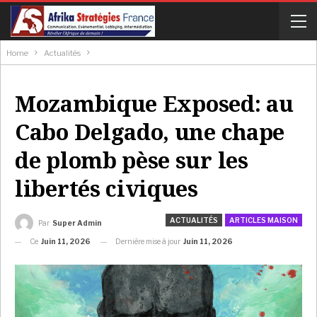
Home
Actualités
Mozambique Exposed: au
Cabo Delgado, une chape
de plomb pèse sur les
libertés civiques
ACTUALITÉS
ARTICLES MAISON
Par
Super Admin
Ce
Juin 11, 2026
Dernière mise à jour
Juin 11, 2026