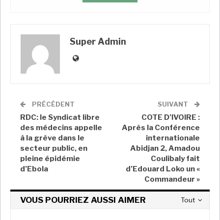
Super Admin
Juil 18, 2026
Super Admin
PRÉCÉDENT
SUIVANT
RDC: le Syndicat libre
COTE D’IVOIRE :
Alors que depuis près de 10 ans, la région du Cabo Delgado est
soumise à la violence du groupe armé des Shebabs et aux
des médecins appelle
Après la Conférence
exactions de ses soldats, très peu d’informations sortent de
à la grève dans le
internationale
cette région septentrionale du Mozambique. Les journalistes et
secteur public, en
Abidjan 2, Amadou
les membres de la société civile subissent violences et
intimidations. © Baptiste Condominas/RFI
pleine épidémie
Coulibaly fait
d’Ebola
d’Edouard Loko un «
Commandeur »
VOUS POURRIEZ AUSSI AIMER
Tout
De notre envoyée spéciale de retour du Mozambique,