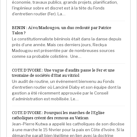
économie, travaux publics, grands projets, planification,
sont persécutées par les forces gouvernementales
»,
l’ingénieur sobre et discret est à la tête du Fonds
d’entretien routier (Fer). La…
explique Vasco King, de l’organisation locale
Kundeleya de défense des droits de l’homme.
BENIN : Aïvo/Madougou, un duo redouté par Patrice
Talon ?
Loi du silence
Le constitutionnaliste béninois était dans la danse depuis
près d’une année. Mais ces derniers jours, Reckya
Madougou est présentée par de nombreuses sources
Le Cabo Delgado se trouve à près de 3 000 km de
comme sa probable colistière. Une…
Maputo, la capitale du Mozambique. Cette province
riche en matières premières (rubis, lithium, terres
COTE D’IVOIRE : Une vague d’audits passe le Fer et une
rares, gaz) reste aussi la plus pauvre du pays. La
trentaine de sociétés d’Etat au vitriol
région est aussi le théâtre de nombreux trafics :
Un audit de routine, un événement bienvenu au Fonds
d’entretien routier où Lanciné Diaby et son équipe dont la
drogue, ivoire, animaux tropicaux, essences de bois,
gestion a été récemment approuvée par le Conseil
qui prospèrent dans un contexte d’absence notable
d’administration est mobilisée. Le…
de l’État sur ce territoire. Depuis près de dix ans, la
province subit aussi la violence d’un groupe armé
COTE D’IVOIRE : Pourquoi les marches de l’Eglise
catholiques créent des remous au Vatican
islamiste, les shebabs.
Jean–Pierre Kutwa a appelé les catholiques de son diocèse
à une marche le 15 février pour la paix en Côte d’Ivoire. Si la
À lire aussi
Mozambique Exposed: dans le Cabo
démarche paraît bien légitime en lien avec la doctrine