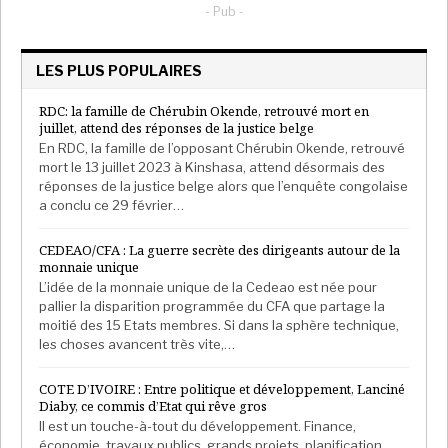
- Pub -
d’accroître la capacité nationale.
En parallèle, Abidjan et Accra poursuivent les études
LES PLUS POPULAIRES
concernant un gazoduc bidirectionnel destiné à
relier leurs réseaux respectifs. Cette infrastructure
RDC: la famille de Chérubin Okende, retrouvé mort en
soutiendrait non seulement la production électrique,
juillet, attend des réponses de la justice belge
mais aussi l’industrie des engrais et divers autres
En RDC, la famille de l’opposant Chérubin Okende, retrouvé
mort le 13 juillet 2023 à Kinshasa, attend désormais des
usages. À terme, elle pourrait contribuer à renforcer
réponses de la justice belge alors que l’enquête congolaise
l’alimentation du WAGP.
a conclu ce 29 février…
Afrika Stratégies France avec La Tribune Afrique
CEDEAO/CFA : La guerre secrète des dirigeants autour de la
monnaie unique
L’idée de la monnaie unique de la Cedeao est née pour
pallier la disparition programmée du CFA que partage la
moitié des 15 Etats membres. Si dans la sphère technique,
les choses avancent très vite,…
COTE D’IVOIRE : Entre politique et développement, Lanciné
Diaby, ce commis d’Etat qui rêve gros
Il est un touche-à-tout du développement. Finance,
économie, travaux publics, grands projets, planification,