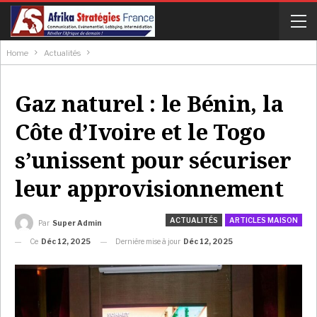
Home
Actualités
Gaz naturel : le Bénin, la
Côte d’Ivoire et le Togo
s’unissent pour sécuriser
leur approvisionnement
ACTUALITÉS
ARTICLES MAISON
Par
Super Admin
Ce
Déc 12, 2025
Dernière mise à jour
Déc 12, 2025