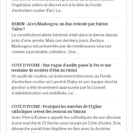
l’ingénieur sobre et discret est à la tête du Fonds
logistique intérieure moins performante, ce qui
d’entretien routier (Fer). La…
renchérit son prix final pour les consommateurs.
BENIN : Aïvo/Madougou, un duo redouté par Patrice
Afrika Stratégies France avec La Tribune Afrique
Talon ?
Le constitutionnaliste béninois était dans la danse depuis
près d’une année. Mais ces derniers jours, Reckya
Madougou est présentée par de nombreuses sources
comme sa probable colistière. Une…
COTE D’IVOIRE : Une vague d’audits passe le Fer et une
trentaine de sociétés d’Etat au vitriol
Un audit de routine, un événement bienvenu au Fonds
d’entretien routier où Lanciné Diaby et son équipe dont la
gestion a été récemment approuvée par le Conseil
d’administration est mobilisée. Le…
COTE D’IVOIRE : Pourquoi les marches de l’Eglise
catholiques créent des remous au Vatican
Jean–Pierre Kutwa a appelé les catholiques de son diocèse
à une marche le 15 février pour la paix en Côte d’Ivoire. Si la
démarche paraît bien légitime en lien avec la doctrine