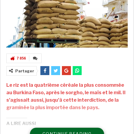
7 856
Partager
Le riz est la quatrième céréale la plus consommée
au Burkina Faso, après le sorgho, le maïs et le mil. Il
s’agissait aussi, jusqu’à cette interdiction, de la
graminée la plus importée dans le pays.
A LIRE AUSSI
CONTINUE READING