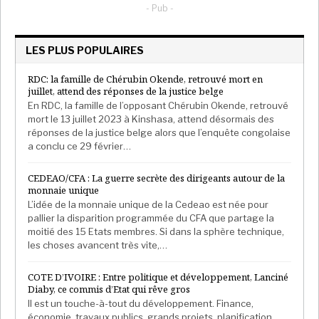
les excédents de riz et de maïs, puis de les réorienter
- Pub -
vers des institutions publiques comme les lycées, les
hôpitaux et les prisons.
LES PLUS POPULAIRES
Ces difficultés viennent illustrer les défis structurels
auxquels sont confrontés les filières rizicoles ouest-
RDC: la famille de Chérubin Okende, retrouvé mort en
juillet, attend des réponses de la justice belge
africaines. D’un côté, le riz importé bénéficie souvent
En RDC, la famille de l’opposant Chérubin Okende, retrouvé
d’un avantage de prix, lié à des économies d’échelle
mort le 13 juillet 2023 à Kinshasa, attend désormais des
et à des coûts logistiques optimisés. Ce produit est
réponses de la justice belge alors que l’enquête congolaise
perçu comme plus homogène, mieux nettoyé, mieux
a conclu ce 29 février…
conditionné (formats de sacs adaptés aux budgets),
CEDEAO/CFA : La guerre secrète des dirigeants autour de la
et plus régulièrement disponible, ce qui séduit une
monnaie unique
clientèle urbaine attentive à la commodité et à la
L’idée de la monnaie unique de la Cedeao est née pour
constance de la qualité.
pallier la disparition programmée du CFA que partage la
moitié des 15 Etats membres. Si dans la sphère technique,
les choses avancent très vite,…
De l’autre, l’offre locale, qui est pourtant en
COTE D’IVOIRE : Entre politique et développement, Lanciné
augmentation sur la dernière décennie, pâtit de
Diaby, ce commis d’Etat qui rêve gros
coûts de production élevés, de difficultés de
Il est un touche-à-tout du développement. Finance,
transformation industrielle à grande échelle, et d’une
économie, travaux publics, grands projets, planification,