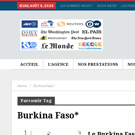
JEUDI, AOÛT 6, 2026
QUI SOMMES-NOUS ?
NOUS AIDER
LES PUB
ACCUEIL
L’AGENCE
NOS PRESTATIONS
NO
Home
Burkina Faso*
Parcourir Tag
Burkina Faso*
Le Burkina Fas