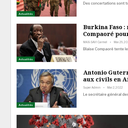
Des concertations sont to
Actualités
Burkina Faso :
Compaoré pour
MAX-SAVI Carmel
Mai 29, 2
Blaise Compaoré tente le 
Actualités
Antonio Guterr
aux civils en A
Super Admin
Mai 2, 2022
Le secrétaire général de
Actualités