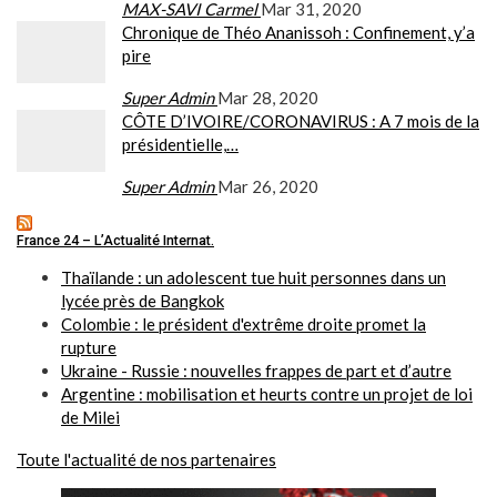
MAX-SAVI Carmel
Mar 31, 2020
Chronique de Théo Ananissoh : Confinement, y’a
pire
Super Admin
Mar 28, 2020
CÔTE D’IVOIRE/CORONAVIRUS : A 7 mois de la
présidentielle,…
Super Admin
Mar 26, 2020
France 24 – L’Actualité Internat.
Thaïlande : un adolescent tue huit personnes dans un
lycée près de Bangkok
Colombie : le président d'extrême droite promet la
rupture
Ukraine - Russie : nouvelles frappes de part et d’autre
Argentine : mobilisation et heurts contre un projet de loi
de Milei
Toute l'actualité de nos partenaires