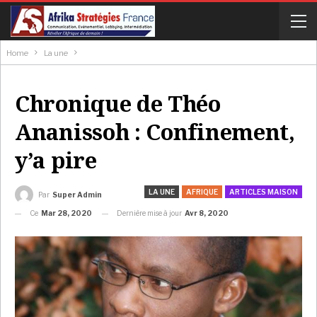
Home
La une
Chronique de Théo
Ananissoh : Confinement,
y’a pire
LA UNE
AFRIQUE
ARTICLES MAISON
Par
Super Admin
Ce
Mar 28, 2020
Dernière mise à jour
Avr 8, 2020