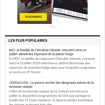
Non, il était comme d’habitude. La seule consigne de
sécurité explicite est une affiche sur la porte qui
priait en gros caractères d’attendre son tour à
l’extérieur de la petite agence. Les doigts nus du
caissier ont pris les billets d’euros que j’ai glissés sous
- Pub -
la vitre du guichet. Je venais de les retirer d’un
guichet automatique. C’est au moment où je les lui ai
LES PLUS POPULAIRES
glissés que je me suis dis que j’aurais dû prendre des
RDC: la famille de Chérubin Okende, retrouvé mort en
précautions, que les billets de banque aussi peuvent
juillet, attend des réponses de la justice belge
porter les virus. Remarquez à quel moment j’ai pensé
En RDC, la famille de l’opposant Chérubin Okende, retrouvé
à ce risque possible : quand ces billets me quittaient
mort le 13 juillet 2023 à Kinshasa, attend désormais des
réponses de la justice belge alors que l’enquête congolaise
pour les doigts d’un autre. Au lycée, jadis, j’avais un ami
a conclu ce 29 février…
qui aimait dire : le cash, c’est ce qu’il y a de plus vrai sur
cette Terre ! Il ajoutait : c’est un critère de vérité
CEDEAO/CFA : La guerre secrète des dirigeants autour de la
indiscutable. Il avait raison. L’argent ne nous effraye
monnaie unique
pas quand il vient à nous. C’est quand il nous quitte (ou
L’idée de la monnaie unique de la Cedeao est née pour
pallier la disparition programmée du CFA que partage la
nous manque cruellement) que nous nous faisons du
moitié des 15 Etats membres. Si dans la sphère technique,
souci. Les billets de banque vecteurs de propagation
les choses avancent très vite,…