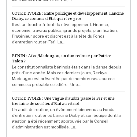
du COVID-19 ? Possible, non ? Mais je parie que
presque personne ne pense ainsi quand il en retire au
COTE D’IVOIRE : Entre politique et développement, Lanciné
Diaby, ce commis d’Etat qui rêve gros
guichet automatique ou en reçois d’autrui. Que faire si
Il est un touche-à-tout du développement. Finance,
vous craignez que cet argent qui vous est remis soit
économie, travaux publics, grands projets, planification,
couvert de virus ? Vous vient-il jamais à l’idée de
l’ingénieur sobre et discret est à la tête du Fonds
d’entretien routier (Fer). La…
toucher votre argent du bout des doigts ?
BENIN : Aïvo/Madougou, un duo redouté par Patrice
Le caissier de l’agence Western Union a touché les
Talon ?
billets, si j’ose dire, avec ses doigts nus comme je l’ai
Le constitutionnaliste béninois était dans la danse depuis
fait moi-même. Qui a changé sa façon de toucher
près d’une année. Mais ces derniers jours, Reckya
Madougou est présentée par de nombreuses sources
l’argent à cause du coronavirus ? Je regarde sur les
comme sa probable colistière. Une…
réseaux sociaux de courtes vidéos qui déconseillent
de saisir une poignée de porte, d’appuyer du doigt un
COTE D’IVOIRE : Une vague d’audits passe le Fer et une
bouton d’ascenseur ou un interrupteur, et ainsi de
trentaine de sociétés d’Etat au vitriol
suite. Le téléphone portable doit être nettoyé. Mais
Un audit de routine, un événement bienvenu au Fonds
d’entretien routier où Lanciné Diaby et son équipe dont la
je n’ai pas encore vu passer une vidéo qui conseille de
gestion a été récemment approuvée par le Conseil
tenir les billets de banque avec des pincettes ; de se
d’administration est mobilisée. Le…
laver les mains après y avoir touché… Et pourtant,