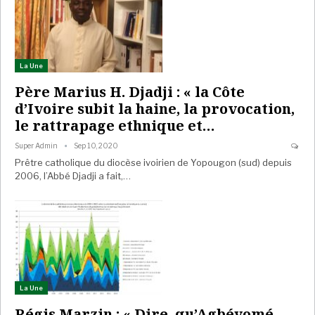
La Une
Père Marius H. Djadji : « la Côte
d’Ivoire subit la haine, la provocation,
le rattrapage ethnique et…
Super Admin
Sep 10, 2020
Prêtre catholique du diocèse ivoirien de Yopougon (sud) depuis
2006, l’Abbé Djadji a fait,…
La Une
Régis Marzin : « Dire qu’Agbéyomé