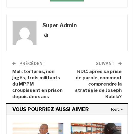
«
Il n’y a pas de transhumance politique. Nous venons
d’élire de manière consensuelle un président de la
Super Admin
République. La nouvelle orientation qui est impulsée
par le président Brice Clotaire Oligui Nguema mérite
d’être encadrée et accompagnée. Je crois que c’est ça
le fond de ces démissions
», a affirmé Paul Biyoghe
Mba
.
PRÉCÉDENT
SUIVANT
Mali: torturés, non
RDC: après sa prise
jugés, trois militants
de parole, comment
A LIRE AUSSI
du MPPM
comprendre la
COTE D’IVOIRE : Après le Forum Diaspora
croupissent en prison
stratégie de Joseph
for Growth à Paris,…
depuis deux ans
Kabila?
Super Admin
Juil 18, 2026
VOUS POURRIEZ AUSSI AIMER
Tout
Mines : en Tanzanie, 88% des achats ont été
effectués…
Super Admin
Juil 18, 2026