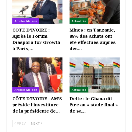
CÔTE D’IVOIRE : AM’S préside l’investiture
de la présidente…
Super Admin
Juil 18, 2026
Articles Maison
Actualités
COTE D’IVOIRE :
Mines : en Tanzanie,
Après le Forum
88% des achats ont
«
Opportunité
»
Diaspora for Growth
été effectués auprès
à Paris,…
des…
Blaise Louembé, président du PDG, actuellement en
pleine tournée de mobilisation de sa base, estime que
ces démissions constituent une opportunité pour
son parti. «
Les démissions tapageuses au Parti
démocratique gabonais sont moins nombreuses que
les adhésions silencieuses et nous allons saisir ces
Articles Maison
Actualités
opportunités de démission pour faire la promotion des
CÔTE D’IVOIRE : AM’S
Dette : le Ghana dit
préside l’investiture
être au « stade final »
jeunes cadres
», insiste-t-il
.
de la présidente de…
de sa…
Le PDG n’est pas la seule formation politique à
PREV
NEXT
connaître des démissions. D’autres partis subissent le
même sort à quatre mois des prochaines élections