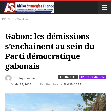
Home
Actualités
Gabon: les démissions
s’enchaînent au sein du
Parti démocratique
gabonais
ACTUALITÉS
ARTICLES MAISON
Par
Super Admin
Ce
Mai 25, 2025
Dernière mise à jour
Mai 25, 2025