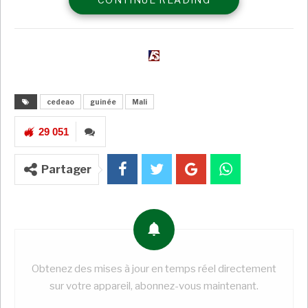
deux capitales.
A LIRE AUSSI
Entre le Mali et le Bénin, la guerre du coton
bat son plein
Super Admin
Déc 12, 2025
cedeao
guinée
Mali
Les militaires maliens prisonniers des
29 051
rebelles du FLA…
Super Admin
Mai 2, 2025
Partager
Au Mali, des experts de l’ONU demandent la
libération…
Super Admin
Mar 25, 2025
Avec notre envoyé spécial à New York,
Léonard
Obtenez des mises à jour en temps réel directement
Vincent
sur votre appareil, abonnez-vous maintenant.