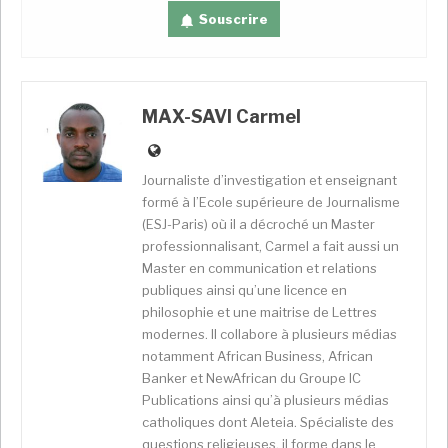
Souscrire
MAX-SAVI Carmel
A l’initiative de David Cudjoe Amekudzi, une
délégation de La Principauté des Baobabs s’est
Journaliste d’investigation et enseignant
rendue à quelques pas de notre territoire où se
formé à l’Ecole supérieure de Journalisme
tenait, à Bolou, 40 Km de Lomé, l’événement. Une
(ESJ-Paris) où il a décroché un Master
foule, plus de 300 personnes, essentiellement des
professionnalisant, Carmel a fait aussi un
jeunes en fêtes, en plein air. Sur de longues tables,
Master en communication et relations
des assiettes en argile chauffé, mais autour
publiques ainsi qu’une licence en
desquelles se forment de longues queues. Le service
philosophie et une maitrise de Lettres
est libre, la mobilisation impressionnante avec des
modernes. Il collabore à plusieurs médias
notamment African Business, African
improvisations de danses locales. Pendant toute une
Banker et NewAfrican du Groupe IC
journée et venant essentiellement de Lomé, des
Publications ainsi qu’à plusieurs médias
togolais ont fait la fête. Dans la foule, Max Carmel 1er,
catholiques dont Aleteia. Spécialiste des
monarque de La Principauté des Baobabs ainsi que
questions religieuses, il forme dans le