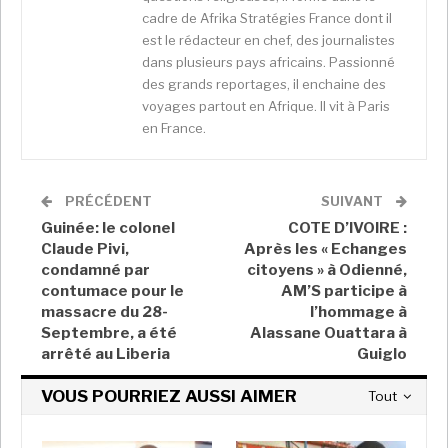
David Cudjoe Amekudzi, son Premier ministre ou
cadre de Afrika Stratégies France dont il
encore Gifty Gnagblon, directrice de la société
est le rédacteur en chef, des journalistes
d’exploitation de La Principauté, MSC GROUP.
dans plusieurs pays africains. Passionné
Occasion pour David Cudjoe Amekudzi de présenter
des grands reportages, il enchaine des
voyages partout en Afrique. Il vit à Paris
La Principauté des Baobabs, son attachement à
en France.
l’écologie mais surtout sa décision d’accompagner
l’événement.
La prochaine édition toute “baobabienne”
PRÉCÉDENT
SUIVANT
Guinée: le colonel
COTE D’IVOIRE :
Pour l’édition 2025, La Principauté des Baobabs
Claude Pivi,
Après les « Echanges
“apportera un appui financier et logistique” a promis
condamné par
citoyens » à Odienné,
contumace pour le
AM’S participe à
Cudjoe Amekudzi. Le Premier ministre a aussi
massacre du 28-
l’hommage à
rappelé l’urgence de multiplier des activités
Septembre, a été
Alassane Ouattara à
écologiques et d’entretenir, auprès de la jeunesse,
arrêté au Liberia
Guiglo
une conscience écolo. Sous l’applaudissement de la
foule présente, il a annoncé la mise en place, pour la
VOUS POURRIEZ AUSSI AIMER
Tout
prochaine édition, de toilettes mobiles aux frais de La
Principauté ou encore d’une ambulance pour parer