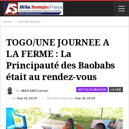
Home
Articles Maison
TOGO/UNE JOURNEE A
LA FERME : La
Principauté des Baobabs
était au rendez-vous
ARTICLES MAISON
LA UNE
Par
MAX-SAVI Carmel
Ce
Sep 18, 2024
Dernière mise à jour
Sep 18, 2024