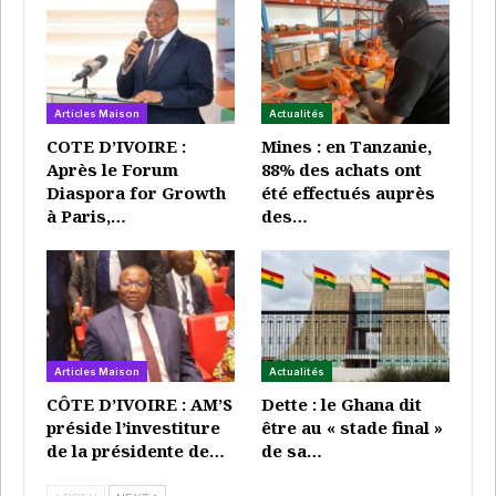
“aux urgences de santé“.
En 2025, La Principauté des Baobabs entend elle-
même organiser deux événements similaires. Des
Articles Maison
Actualités
occasions de fêtes, de rencontres et de réseautage
COTE D’IVOIRE :
Mines : en Tanzanie,
pour rapprocher la jeunesse africaine entre elle et la
Après le Forum
88% des achats ont
familiariser avec l’écologie. Des rendez-vous qui
Diaspora for Growth
été effectués auprès
promettent d’être sous haut soleil et en pleine
à Paris,…
des…
nature.
www.laprincipautedesbaobabs.com
Articles Maison
Actualités
CÔTE D’IVOIRE : AM’S
Dette : le Ghana dit
préside l’investiture
être au « stade final »
de la présidente de…
de sa…