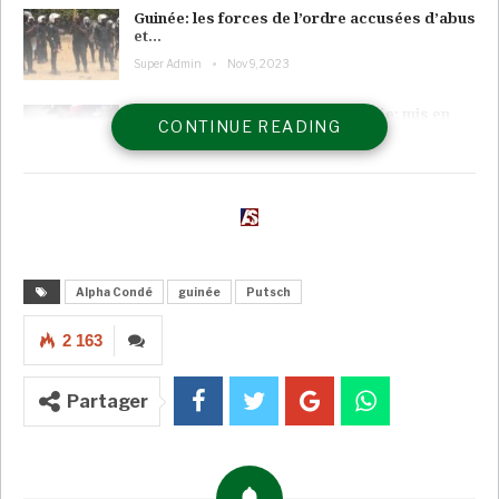
Guinée: les forces de l’ordre accusées d’abus
et…
Super Admin
Nov 9, 2023
Procès du 28-Septembre en Guinée: mis en
CONTINUE READING
difficulté,…
Super Admin
Nov 2, 2022
Procès du 28-Septembre: l’ancien dirigeant
Dadis…
Super Admin
Sep 26, 2022
Alpha Condé
guinée
Putsch
Les dirigeants d’un coup d’État militaire en Guinée
2 163
ont promis lundi de mettre en place un
gouvernement de transition d’union nationale
Partager
après avoir renversé le président Alpha Condé et
dissous son cabinet.
Le coup d’État de dimanche, au cours duquel Condé
et d’autres hauts responsables politiques ont été