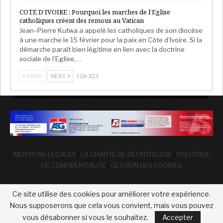
COTE D’IVOIRE : Pourquoi les marches de l’Eglise
catholiques créent des remous au Vatican
Jean–Pierre Kutwa a appelé les catholiques de son diocèse
à une marche le 15 février pour la paix en Côte d’Ivoire. Si la
démarche paraît bien légitime en lien avec la doctrine
sociale de l’Eglise,…
PREV
NEXT
1 De 323
MENTIONS LEGALES
|
LA CHARTE DE DEONTOLOGIE
|
POLITIQUE
DE CONFIDENTIALITE
|
GESTION DES COOKIES
Ce site utilise des cookies pour améliorer votre expérience.
Nous supposerons que cela vous convient, mais vous pouvez
vous désabonner si vous le souhaitez.
Accepter
© 2026 - Afrika Strategies France. Tous droits réservés