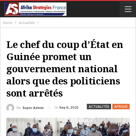
Home
Actualités
Le chef du coup d’État en
Guinée promet un
gouvernement national
alors que des politiciens
sont arrêtés
ACTUALITÉS
AFRIQUE
Ce
Sep 6, 2021
Par
Super Admin