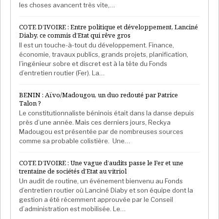
les choses avancent très vite,…
Les experts régionaux disent cependant que
contrairement au Mali enclavé où les voisins et
COTE D’IVOIRE : Entre politique et développement, Lanciné
partenaires ont pu faire pression sur une junte après
Diaby, ce commis d’Etat qui rêve gros
un coup d’État en août 2020, l’influence sur l’armée en
Il est un touche-à-tout du développement. Finance,
économie, travaux publics, grands projets, planification,
Guinée pourrait être limitée car elle n’est pas
l’ingénieur sobre et discret est à la tête du Fonds
enclavée et aussi parce qu’elle n’est pas membre de
d’entretien routier (Fer). La…
l’union monétaire ouest-africaine.
BENIN : Aïvo/Madougou, un duo redouté par Patrice
Afrika Stratégies France avec Reuters Afrique
Talon ?
Le constitutionnaliste béninois était dans la danse depuis
près d’une année. Mais ces derniers jours, Reckya
Madougou est présentée par de nombreuses sources
comme sa probable colistière. Une…
COTE D’IVOIRE : Une vague d’audits passe le Fer et une
trentaine de sociétés d’Etat au vitriol
Un audit de routine, un événement bienvenu au Fonds
d’entretien routier où Lanciné Diaby et son équipe dont la
gestion a été récemment approuvée par le Conseil
d’administration est mobilisée. Le…