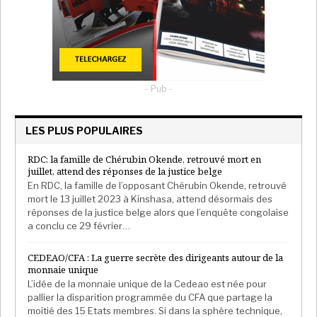
véhicules officiels.
Les politiciens qui ont assisté à la réunion de lundi ont
ensuite été escortés par des soldats en bérets
rouges à travers une foule moqueuse jusqu’au
- Pub -
quartier général de l’unité de l’armée à Conakry.
Deux sources diplomatiques ont déclaré que le
LES PLUS POPULAIRES
Premier ministre Ibrahima Kassory Fofana, le
RDC: la famille de Chérubin Okende, retrouvé mort en
ministre des Affaires présidentielles Mohamed Diané
juillet, attend des réponses de la justice belge
et le président de l’Assemblée nationale Amadou
En RDC, la famille de l’opposant Chérubin Okende, retrouvé
Damaro Camara avaient été arrêtés.
mort le 13 juillet 2023 à Kinshasa, attend désormais des
réponses de la justice belge alors que l’enquête congolaise
Amnesty International, dans un communiqué publié
a conclu ce 29 février…
lundi, a appelé les putschistes à clarifier la base légale
CEDEAO/CFA : La guerre secrète des dirigeants autour de la
de la détention de Condé et à libérer ceux que Condé
monnaie unique
avait arbitrairement détenus au cours des mois
L’idée de la monnaie unique de la Cedeao est née pour
entourant les élections de l’année dernière.
pallier la disparition programmée du CFA que partage la
moitié des 15 Etats membres. Si dans la sphère technique,