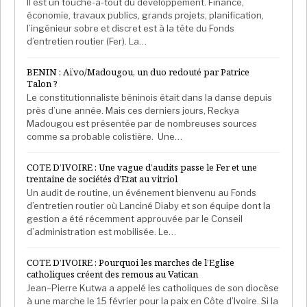
Il est un touche-à-tout du développement. Finance,
économie, travaux publics, grands projets, planification,
l’ingénieur sobre et discret est à la tête du Fonds
d’entretien routier (Fer). La…
BENIN : Aïvo/Madougou, un duo redouté par Patrice
Talon ?
Le constitutionnaliste béninois était dans la danse depuis
près d’une année. Mais ces derniers jours, Reckya
Madougou est présentée par de nombreuses sources
comme sa probable colistière. Une…
COTE D’IVOIRE : Une vague d’audits passe le Fer et une
trentaine de sociétés d’Etat au vitriol
Un audit de routine, un événement bienvenu au Fonds
d’entretien routier où Lanciné Diaby et son équipe dont la
gestion a été récemment approuvée par le Conseil
d’administration est mobilisée. Le…
COTE D’IVOIRE : Pourquoi les marches de l’Eglise
catholiques créent des remous au Vatican
Jean–Pierre Kutwa a appelé les catholiques de son diocèse
à une marche le 15 février pour la paix en Côte d’Ivoire. Si la