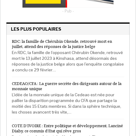
annonces. Il est prévu une réunion mensuelle entre
le général et les entreprises pour voir leur
- Pub -
avancement. Les putschistes tentent d’asseoir leur
légitimité. Ça montre que probablement, ils ne vont
LES PLUS POPULAIRES
pas rendre le pouvoir, en tout cas pas tout de suite.
RDC: la famille de Chérubin Okende, retrouvé mort en
De son côté, sollicité, le président de la FEG n’a pas pu
juillet, attend des réponses de la justice belge
être joint dans l’immédiat.
En RDC, la famille de l’opposant Chérubin Okende, retrouvé
mort le 13 juillet 2023 à Kinshasa, attend désormais des
Afrika Stratégies France avec RFI
réponses de la justice belge alors que l’enquête congolaise
a conclu ce 29 février…
CEDEAO/CFA : La guerre secrète des dirigeants autour de la
monnaie unique
L’idée de la monnaie unique de la Cedeao est née pour
pallier la disparition programmée du CFA que partage la
moitié des 15 Etats membres. Si dans la sphère technique,
les choses avancent très vite,…
COTE D’IVOIRE : Entre politique et développement, Lanciné
Diaby, ce commis d’Etat qui rêve gros