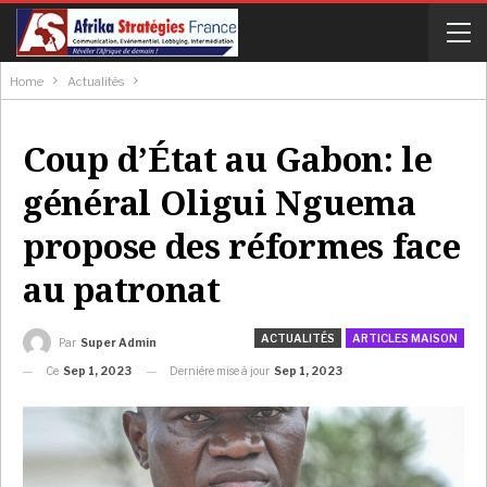
Home
Actualités
Coup d’État au Gabon: le
général Oligui Nguema
propose des réformes face
au patronat
ACTUALITÉS
ARTICLES MAISON
Par
Super Admin
Ce
Sep 1, 2023
Dernière mise à jour
Sep 1, 2023