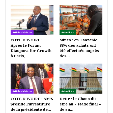
organismes publics. L’État en nomme les dirigeants.
Des caisses de la CNSS et
CNAMGS à assainir
Articles Maison
Actualités
COTE D’IVOIRE :
Mines : en Tanzanie,
A LIRE AUSSI
Après le Forum
88% des achats ont
Au Gabon, le dernier Premier ministre d’Ali
Diaspora for Growth
été effectués auprès
Bongo…
à Paris,…
des…
Super Admin
Déc 29, 2024
Gabon: «Je n’ai violé aucune loi», affirme…
Super Admin
Nov 15, 2024
Articles Maison
Actualités
Gabon: vif débat sur la citoyenneté avant le
prochain…
CÔTE D’IVOIRE : AM’S
Dette : le Ghana dit
préside l’investiture
être au « stade final »
Super Admin
Juil 29, 2024
de la présidente de…
de sa…