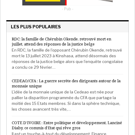
L’Afrique n’a pas de position commune officielle.
L’Egypte a fait la paix avec Israël dès 1979, poussée
- Pub -
par Washington.
Mais l’immense majorité des états
africains, longtemps victime
s
de la colonisation, se
LES PLUS POPULAIRES
sent
plutôt proche
de la Palestine.
P
our preuve, en
RDC: la famille de Chérubin Okende, retrouvé mort en
2018, malgré les pressions américaines pour faire
juillet, attend des réponses de la justice belge
voter une résolution condamnant, là déjà, les frappes
En RDC, la famille de l’opposant Chérubin Okende, retrouvé
du Hamas sur l’état hébreu, seul sept pays sur
mort le 13 juillet 2023 à Kinshasa, attend désormais des
réponses de la justice belge alors que l’enquête congolaise
cinquante-trois ont voté pour, 28 contre même si 10
a conclu ce 29 février…
ont été absents et que
10
autres se sont abstenus.
Dans le Maghreb,
nonobstant
la pression des juifs
CEDEAO/CFA : La guerre secrète des dirigeants autour de la
tunisiens, Tunis n’entretient pas de relation
monnaie unique
diplomatique avec Tel-Aviv et alors qu’en août
2023
,
L’idée de la monnaie unique de la Cedeao est née pour
pallier la disparition programmée du CFA que partage la
le sujet a été évoqué, la réplique d’Israël dans la bande
moitié des 15 Etats membres. Si dans la sphère technique,
de Gaza plonge la perspective dans l’impasse.
Seul le
les choses avancent très vite,…
Maroc a établi des relations avec Tel-Aviv,
dans le
cadre d’un accord tripartite dans lequel les Etats-Unis
COTE D’IVOIRE : Entre politique et développement, Lanciné
Diaby, ce commis d’Etat qui rêve gros
ont reconnu la souveraineté du royaume chérifien
Il est un touche-à-tout du développement. Finance,