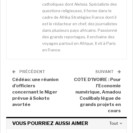
catholiques dont Aleteia. Spécialiste des
questions religieuses, il forme dans le
cadre de Afrika Stratégies France dont il
est le rédacteur en chef, des journalistes
Le partage de la Palestine entre les deux, n’a pas été
dans plusieurs pays africains. Passionné
homogène encore moins cohérent. Au lieu d’être du
des grands reportages, il enchaine des
voyages partout en Afrique. Il vit à Paris
haut vers le bas, le partage aurait pu se faire au milieu,
en France.
laissant Jérusalem au centre et donnant l’accès à la
mer aux deux pays.
L’origine du conflit est
donc
d’abord
le refus
catégorique
des pays arabes de voir
PRÉCÉDENT
SUIVANT
Israël exister du fait qu’il se cré
e
au détriment des
Cédéao: une réunion
COTE D’IVOIRE : Pour
populations
locales
, majoritairement arabe
s
.
Ensuite
,
d’officiers
l’Economie
Jérusalem est le 2
e
plus important lieu de culte
concernant le Niger
numérique, Amadou
musulman
avec la Mosquée d’Al-Aqsa
et l’obsession
prévue à Sokoto
Coulibaly lègue de
d’Israël à en faire sa capitale et donc à pouvoir en
avortée
grands projets en
cours
restreindre l’accès aux musulmans a aggravé la
situation. Enfin, avec le soutien des puissances
VOUS POURRIEZ AUSSI AIMER
Tout
occidentales, Israël a voulu s’imposer par tous les