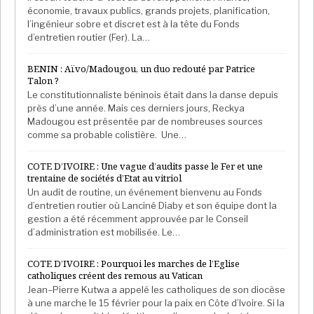
sur le Sahara occidental. Il s’agit donc d’un acte plutôt
économie, travaux publics, grands projets, planification,
politique qui n’influence en rien l’opinion marocaine
l’ingénieur sobre et discret est à la tête du Fonds
d’entretien routier (Fer). La…
largement acquise à la Palestine.
L’Afrique du Sud
quant à elle définit Israël comme un « régime
BENIN : Aïvo/Madougou, un duo redouté par Patrice
d’apartheid » alors que le Nigeria privilégie les
Talon ?
relations économiques et non diplomatiques, tout en
Le constitutionnaliste béninois était dans la danse depuis
près d’une année. Mais ces derniers jours, Reckya
défendant la cause palestinienne.
Madougou est présentée par de nombreuses sources
comme sa probable colistière. Une…
Pourquoi le clan des pro-israéliens se conforte
COTE D’IVOIRE : Une vague d’audits passe le Fer et une
Les états soutenant Israël sur le continent sont de
trentaine de sociétés d’Etat au vitriol
plus en plus nombreux à cause du besoin sécuritaire
Un audit de routine, un événement bienvenu au Fonds
sans cesse grandissant des dictatures africaines. Le
d’entretien routier où Lanciné Diaby et son équipe dont la
gestion a été récemment approuvée par le Conseil
Cameroun en est l’illustration parfaite. Les deux
d’administration est mobilisée. Le…
palais d’Etoudi et de Mvomeka’a où vit Paul Biya sont
surveillés électroniquement par le Mossad qui y a
COTE D’IVOIRE : Pourquoi les marches de l’Eglise
déployé ses hommes. Le Rwanda et l
’Ouganda
catholiques créent des remous au Vatican
Jean–Pierre Kutwa a appelé les catholiques de son diocèse
bénéficient du solide
appui militaire d’Israël alors que
à une marche le 15 février pour la paix en Côte d’Ivoire. Si la
le Togo a confié une partie de ses renseignements