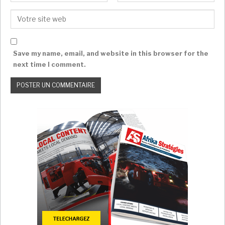
km et large de 6 à 12 km, privé de tout avec 2.200.000
personnes accentue les colères et frustrations.
Quelle est la position de l’Afrique ?
Save my name, email, and website in this browser for the
next time I comment.
A LIRE AUSSI
Le Tchad échappe aux sanctions de l’Union
africaine malgré…
Super Admin
Nov 12, 2022
L’Union africaine va se réunir pour débattre
d’éventuelles…
Super Admin
Nov 10, 2022
Le président de l’Union africaine appelle au
dialogue…
MAX-SAVI Carmel
Mai 29, 2022