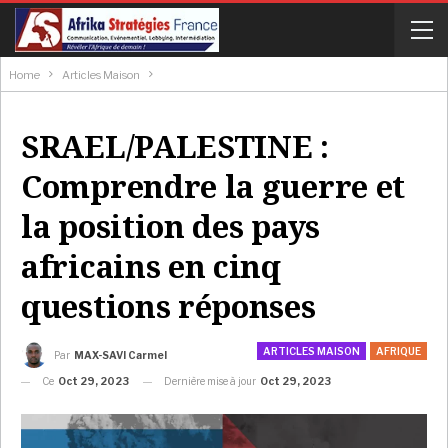
Home
Articles Maison
SRAEL/PALESTINE :
Comprendre la guerre et
la position des pays
africains en cinq
questions réponses
ARTICLES MAISON
AFRIQUE
Par
MAX-SAVI Carmel
Ce
Oct 29, 2023
Dernière mise à jour
Oct 29, 2023