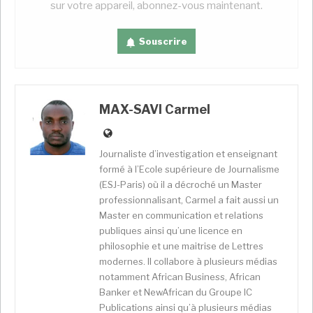
sur votre appareil, abonnez-vous maintenant.
de la Palestine où
a
vécu le peuple
juif
un millier
d’année avant Jésus-Christ. A coup de conquête
s
, la
Souscrire
Palestine actuelle, issue de l’effondrement de
l’empire ottoman est occupée par des arabes. Ils y
ont mené un long combat d’autonomie porté
par
un
fort sentiment nationaliste pour être indépendant
MAX-SAVI Carmel
de la Grande Bretagne. Mais sous la pression des
puissances, l’Angleterre a accepté l’idée l’installation
de l’état juif sur ce territoire. Il a été donc imposé
à la
Journaliste d’investigation et enseignant
formé à l’Ecole supérieure de Journalisme
Palestine
, sans son accord consensuel
, la création
(ESJ-Paris) où il a décroché un Master
sur sa terre, d’Israël.
Créé en 1948,
Israël a aujourd’hui
professionnalisant, Carmel a fait aussi un
22 145 Km2 contre à peine 6000 pour la Palestine. En
Master en communication et relations
quelque sorte, le nouveau venu a près de 4 fois plus
publiques ainsi qu’une licence en
de terre que l’occupant préalable
.
C’est la première
philosophie et une maitrise de Lettres
source de frustration palestinienne.
modernes. Il collabore à plusieurs médias
notamment African Business, African
Qu
’est-ce qui
est à l’origine du conflit ?
Banker et NewAfrican du Groupe IC
Publications ainsi qu’à plusieurs médias