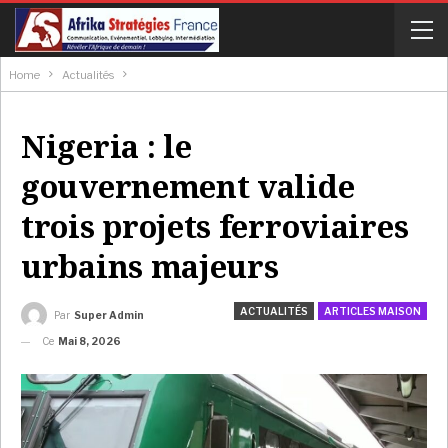
Home
Actualités
Nigeria : le
gouvernement valide
trois projets ferroviaires
urbains majeurs
ACTUALITÉS
ARTICLES MAISON
Par
Super Admin
Ce
Mai 8, 2026