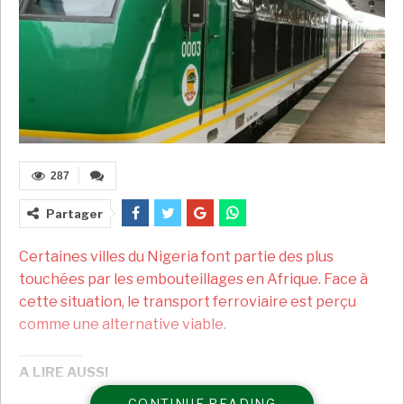
287
Partager
Certaines villes du Nigeria font partie des plus
touchées par les embouteillages en Afrique. Face à
cette situation, le transport ferroviaire est perçu
comme une alternative viable.
A LIRE AUSSI
CONTINUE READING