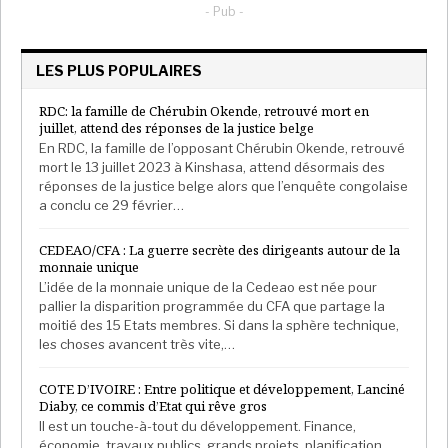
- Pub -
nigérian avait déjà annoncé avoir sécurisé un
financement d’environ 150 milliards de nairas
LES PLUS POPULAIRES
(environ 93,4 millions d’euros) pour le réseau de Kano,
tandis que celui de Kaduna bénéficierait de 100
RDC: la famille de Chérubin Okende, retrouvé mort en
milliards de nairas (environ 62,3 millions d’euros).
juillet, attend des réponses de la justice belge
Dans le même temps, la construction du corridor
En RDC, la famille de l’opposant Chérubin Okende, retrouvé
mort le 13 juillet 2023 à Kinshasa, attend désormais des
ferroviaire reliant le pays au Niger avance. Selon les
réponses de la justice belge alors que l’enquête congolaise
autorités, 60 % des travaux ont déjà été réalisés sur
a conclu ce 29 février…
les 284 km de tracé à écartement standard (SGR) qui
relieront Kano à Maradi en passant par Jigawa et
CEDEAO/CFA : La guerre secrète des dirigeants autour de la
monnaie unique
Katsina, afin de faciliter les échanges
L’idée de la monnaie unique de la Cedeao est née pour
transfrontaliers, avec une mise en service prévue
pallier la disparition programmée du CFA que partage la
pour décembre 2027.
moitié des 15 Etats membres. Si dans la sphère technique,
les choses avancent très vite,…
COTE D’IVOIRE : Entre politique et développement, Lanciné
Diaby, ce commis d’Etat qui rêve gros
Il est un touche-à-tout du développement. Finance,
économie, travaux publics, grands projets, planification,