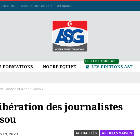
LICATIONS
NOUS CONTACTER
WEBMAIL
LES EDITIONS ASF
S FORMATIONS
NOTRE EQUIPE
LES EDITIONS ASF
 Loïc Lawson et Anani Sossou
ibération des journalistes
ssou
ACTUALITÉS
ARTICLES MAISON
v 19, 2023