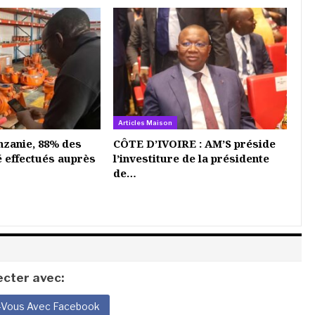
Articles Maison
nzanie, 88% des
CÔTE D’IVOIRE : AM’S préside
é effectués auprès
l’investiture de la présidente
de…
cter avec:
-Vous Avec Facebook