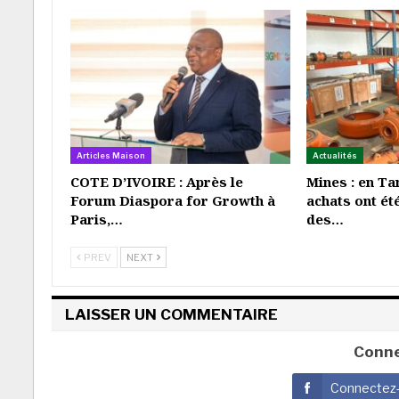
Articles Maison
Actualités
COTE D’IVOIRE : Après le
Mines : en Ta
Forum Diaspora for Growth à
achats ont ét
Paris,…
des…
PREV
NEXT
LAISSER UN COMMENTAIRE
Conne
Connectez