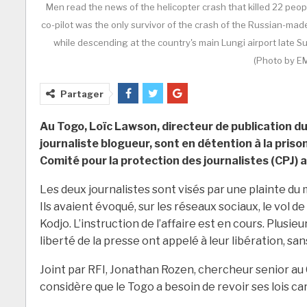
Men read the news of the helicopter crash that killed 22 pe
co-pilot was the only survivor of the crash of the Russian-mad
while descending at the country's main Lungi airport lat
(Photo by E
Partager
Au Togo, Loïc Lawson, directeur de publication d
journaliste blogueur, sont en détention à la pris
Comité pour la protection des journalistes (CPJ) ap
Les deux journalistes sont visés par une plainte du 
Ils avaient évoqué, sur les réseaux sociaux, le vol 
Kodjo. L’instruction de l’affaire est en cours. Plusie
liberté de la presse ont appelé à leur libération, sa
Joint par RFI, Jonathan Rozen, chercheur senior au 
considère que le Togo a besoin de revoir ses lois car,