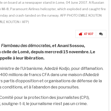
ople on board at a newspaper stand in Lome, 04 June 2007. A Russian
e Mi-8, Paramount Airlines helicopter, which exploded and caught fire
e Sunday and crash-landed on the runway. AFP PHOTO EMILE KOUTON
MILE KOUTON / AFP)
47 837
u
Flambeau des démocrates
, et Anani Sossou,
on civile de Lomé, depuis mercredi 15 novembre. Le
pelle à leur libération.
ministre de l’Urbanisme, Adedzé Kodjo, pour diffamation.
de 400 millions de francs CFA dans une maison d’Adedzé
urs partis d’opposition et organisations de défense de la
ns conditions, et à l’abandon des poursuites.
Comité pour la protection des journalistes (CPJ),
 souligne-t-il, le journalisme n’est pas un crime.