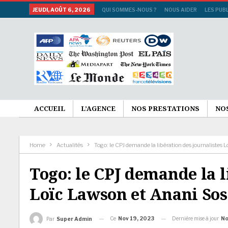
JEUDI, AOÛT 6, 2026
QUI SOMMES-NOUS ?
NOUS AIDER
LES PUB
ACCUEIL
L’AGENCE
NOS PRESTATIONS
NO
Home
Actualités
Togo: le CPJ demande la libération des journalistes
Togo: le CPJ demande la l
Loïc Lawson et Anani So
Ce
Nov 19, 2023
Dernière mise à jour
No
Par
Super Admin