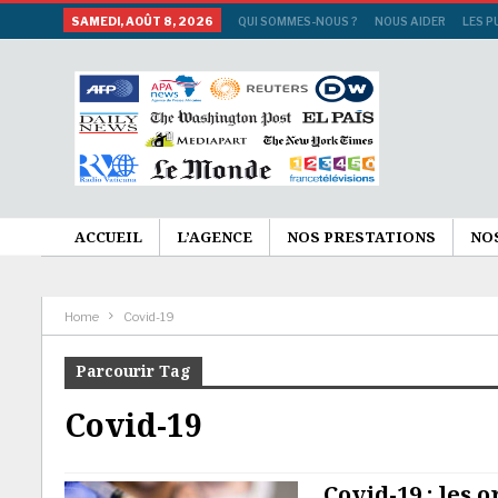
SAMEDI, AOÛT 8, 2026
QUI SOMMES-NOUS ?
NOUS AIDER
LES P
ACCUEIL
L’AGENCE
NOS PRESTATIONS
NO
Home
Covid-19
Parcourir Tag
Covid-19
Covid-19 : les 