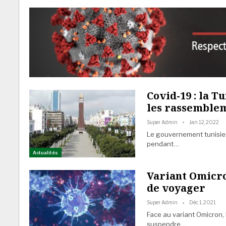
Covid-19 : la T
les rassemble
Super Admin
Jan 12, 2022
Le gouvernement tunisien
pendant…
Actualités
Variant Omicron
de voyager
Super Admin
Déc 1, 2021
Face au variant Omicron
suspendre…