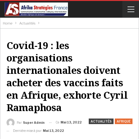
Home
Actualités
Covid-19 : les
organisations
internationales doivent
acheter des vaccins faits
en Afrique, exhorte Cyril
Ramaphosa
ACTUALITÉS
AFRIQUE
Ce
Mai 13, 2022
Par
Super Admin
Dernière mise à jour
Mai 13, 2022