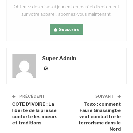
en
Afrique du Sud
après un accord avec l’Américain
Obtenez des mises à jour en temps réel directement
Johnson & Johnson, a annoncé qu’il risquait de
sur votre appareil, abonnez-vous maintenant.
mettre fin au projet faute de commandes.
Souscrire
Super Admin
A LIRE AUSSI
COTE D’IVOIRE : Au Sitic Africa 2022, le
gouvernement…
MAX-SAVI Carmel
Juin 1, 2022
En Guinée, la junte refuse de rétablir le droit
PRÉCÉDENT
SUIVANT
de…
COTE D’IVOIRE : La
Togo : comment
MAX-SAVI Carmel
Juin 1, 2022
liberté de la presse
Faure Gnassingbé
conforte les mœurs
veut combattre le
L’Union européenne sous pression de
et traditions
terrorisme dans le
l’Afrique pour sortir…
Nord
MAX-SAVI Carmel
Juin 1, 2022