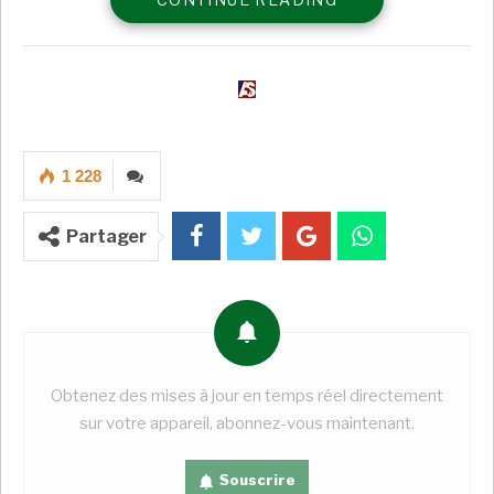
A LIRE AUSSI
COTE D’IVOIRE : Après le Forum Diaspora
for Growth à Paris,…
Super Admin
Juil 18, 2026
Mines : en Tanzanie, 88% des achats ont été
effectués…
1 228
Super Admin
Juil 18, 2026
Partager
CÔTE D’IVOIRE : AM’S préside l’investiture
de la présidente…
Super Admin
Juil 18, 2026
Les Forces de soutien rapide (FSR) du général
Hemedti ont été les premières à annoncer la
Obtenez des mises à jour en temps réel directement
prolongation du cessez-le-feu. Les forces armées
sur votre appareil, abonnez-vous maintenant.
soudanaises leur ont emboité le pas, disant «
accepter
» cette prolongation « sur la base des efforts
Souscrire