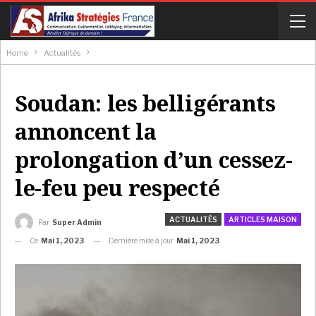
Home
Actualités
Soudan: les belligérants
annoncent la
prolongation d’un cessez-
le-feu peu respecté
ACTUALITÉS
ARTICLES MAISON
Par
Super Admin
Ce
Mai 1, 2023
Dernière mise à jour
Mai 1, 2023