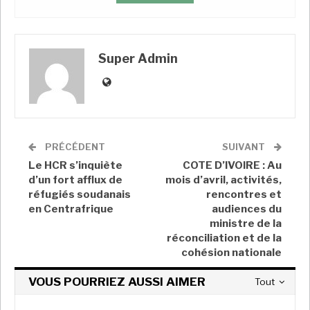
demandés par la médiation américano-saoudienne
». L’armée soudanaise prévient cependant qu’elle
reste prête « à faire face à toute violation » de ce
Super Admin
cessez-le-feu.
Car à chaque nouvelle annonce de trêve, le même
scénario se répète : les violences ne s’arrêtent
jamais complètement. Ce dimanche encore, des
témoins ont rapporté à l’AFP des combats entre FSR
et militaires soudanais, notamment près du quartier
PRÉCÉDENT
SUIVANT
général de l’armée à Khartoum. Des frappes
Le HCR s’inquiète
COTE D’IVOIRE : Au
aériennes ont également été signalées à
d’un fort afflux de
mois d’avril, activités,
réfugiés soudanais
rencontres et
Omdourman, en banlieue nord de la capitale.
en Centrafrique
audiences du
ministre de la
En parallèle, l’armée soudanaise fait état de
réconciliation et de la
«
pillages en continu
» visant des banques, des
cohésion nationale
commerces et des habitations. La police procède à
des opérations de ratissage à Khartoum, indique
VOUS POURRIEZ AUSSI AIMER
Tout
encore à l’armée. Celle-ci accuse par ailleurs les FSR