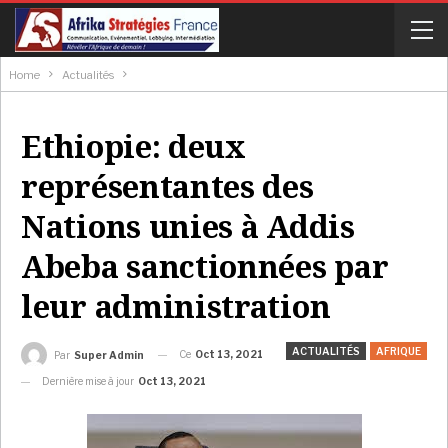
Home
Actualités
Ethiopie: deux
représentantes des
Nations unies à Addis
Abeba sanctionnées par
leur administration
ACTUALITÉS
AFRIQUE
Ce
Oct 13, 2021
Par
Super Admin
Dernière mise à jour
Oct 13, 2021