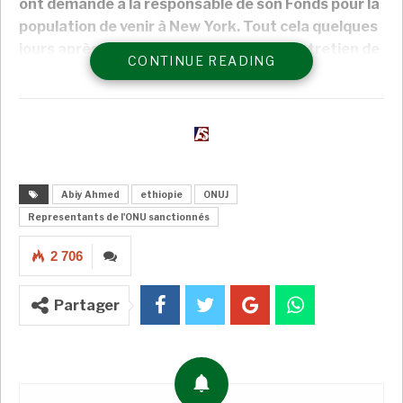
ont demandé à la responsable de son Fonds pour la
population de venir à New York. Tout cela quelques
jours après que l’enregistrement d’un entretien de
CONTINUE READING
ces deux femmes avec un auteur proche d’Addis
Abeba a été rendu public sur internet.
A LIRE AUSSI
Éthiopie : Dodai obtient 11 millions d’euros
pour…
Abiy Ahmed
ethiopie
ONUJ
Super Admin
Mai 7, 2026
Representants de l'ONU sanctionnés
Éthiopie: Abiy Ahmed rejette les ingérences
2 706
extérieures au…
Super Admin
Nov 2, 2022
Partager
Éthiopie: les négociations entre le pouvoir
les Tigréens…
Super Admin
Oct 31, 2022