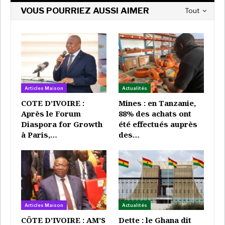
VOUS POURRIEZ AUSSI AIMER
Tout
Elles ont été placées en congé administratif en
raison de cette interview non autorisée, et Dennia
Gayle a été rappelée à New York. Hier mardi, la porte-
parole du chef du gouvernement éthiopien a twitté
que cette décision était préoccupante. Un peu plus
tard, une pétition demandant la réinstallation des
Articles Maison
Actualités
deux femmes à leurs postes avait déjà récolté 5.000
COTE D’IVOIRE :
Mines : en Tanzanie,
signatures en quelques heures seulement.
Après le Forum
88% des achats ont
Diaspora for Growth
été effectués auprès
Afrika Stratégies France avec RFI Afrique
à Paris,…
des…
Articles Maison
Actualités
CÔTE D’IVOIRE : AM’S
Dette : le Ghana dit