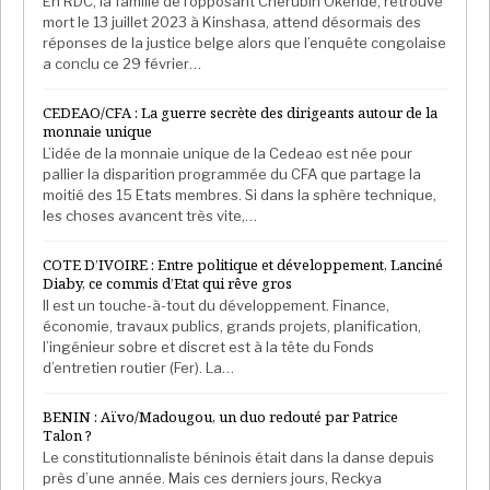
En RDC, la famille de l’opposant Chérubin Okende, retrouvé
mort le 13 juillet 2023 à Kinshasa, attend désormais des
réponses de la justice belge alors que l’enquête congolaise
a conclu ce 29 février…
CEDEAO/CFA : La guerre secrète des dirigeants autour de la
monnaie unique
L’idée de la monnaie unique de la Cedeao est née pour
pallier la disparition programmée du CFA que partage la
moitié des 15 Etats membres. Si dans la sphère technique,
les choses avancent très vite,…
COTE D’IVOIRE : Entre politique et développement, Lanciné
Diaby, ce commis d’Etat qui rêve gros
Il est un touche-à-tout du développement. Finance,
économie, travaux publics, grands projets, planification,
l’ingénieur sobre et discret est à la tête du Fonds
d’entretien routier (Fer). La…
BENIN : Aïvo/Madougou, un duo redouté par Patrice
Talon ?
Le constitutionnaliste béninois était dans la danse depuis
près d’une année. Mais ces derniers jours, Reckya