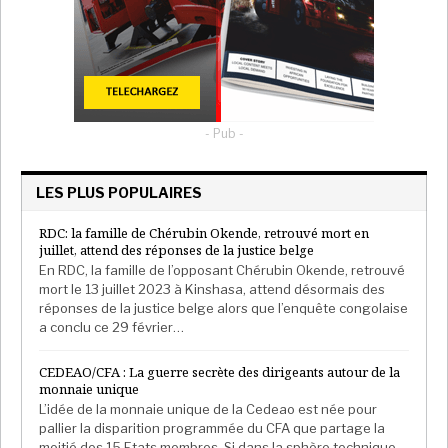
rappelé que «
Ouattara fait son premier mandat de la
troisième République
» et peut donc se représenter
en 2025 «
s’il le souhaite
« . Il n’a pas évité de rappeler
combien «
Gbagbo et Bédié sont fatigués
« , s’en
prenant habillement à leur physique et leur
comparant à un «
Ouattara plus en forme que jamais
« .
- Pub -
L’Afrique fait face à une récurrence de coups
LES PLUS POPULAIRES
d’état
RDC: la famille de Chérubin Okende, retrouvé mort en
Ces dernières années, l’Afrique fait face à une
juillet, attend des réponses de la justice belge
récurrence de putschs militaires. Après le Mali, il y a
En RDC, la famille de l’opposant Chérubin Okende, retrouvé
17 mois, c’est la Guinée qui a suivi et depuis quelques
mort le 13 juillet 2023 à Kinshasa, attend désormais des
réponses de la justice belge alors que l’enquête congolaise
semaines, le Burkina Faso. Une situation contre
a conclu ce 29 février…
laquelle Alassane Ouattara s’est levé. Le président
ivoirien n’entend pas laisser une telle situation
CEDEAO/CFA : La guerre secrète des dirigeants autour de la
monnaie unique
perdurer. Les chefs d’état de la sous-région
L’idée de la monnaie unique de la Cedeao est née pour
craignent une généralisation et ont assené à
pallier la disparition programmée du CFA que partage la
Bamako, récemment, une série de sanctions. La
moitié des 15 Etats membres. Si dans la sphère technique,