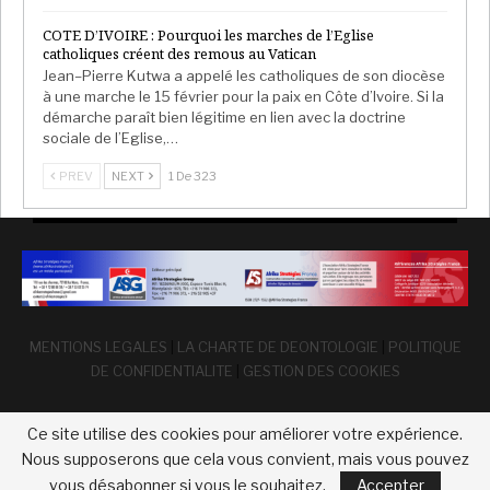
COTE D’IVOIRE : Pourquoi les marches de l’Eglise
catholiques créent des remous au Vatican
Jean–Pierre Kutwa a appelé les catholiques de son diocèse
à une marche le 15 février pour la paix en Côte d’Ivoire. Si la
démarche paraît bien légitime en lien avec la doctrine
sociale de l’Eglise,…
PREV
NEXT
1 De 323
MENTIONS LEGALES
|
LA CHARTE DE DEONTOLOGIE
|
POLITIQUE
DE CONFIDENTIALITE
|
GESTION DES COOKIES
Ce site utilise des cookies pour améliorer votre expérience.
Nous supposerons que cela vous convient, mais vous pouvez
vous désabonner si vous le souhaitez.
Accepter