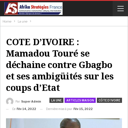
Home
La une
COTE D’IVOIRE :
Mamadou Touré se
déchaine contre Gbagbo
et ses ambigüités sur les
coups d’Etat
LA UNE
ARTICLES MAISON
CÔTE D’IVOIRE
Par
Super Admin
Ce
Fév 14, 2022
Dernière mise à jour
Fév 15, 2022