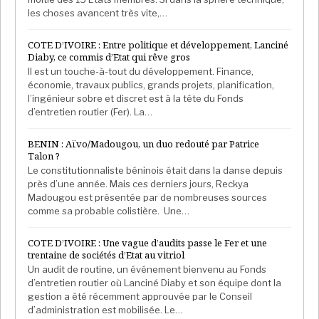
sortie du ministre Touré vise aussi à blâmer une telle
les choses avancent très vite,…
situation et surtout, à répondre à Laurent Gbagbo qui
COTE D’IVOIRE : Entre politique et développement, Lanciné
s’est permis, alors que l’Afrique toute entière les
Diaby, ce commis d’Etat qui rêve gros
dénonce, de justifier les coups d’état. Et si c’est
Il est un touche-à-tout du développement. Finance,
l’objectif, il a été largement atteint. Mamadou Touré
économie, travaux publics, grands projets, planification,
l’ingénieur sobre et discret est à la tête du Fonds
s’en est bien sorti et a tenu face à des centaines
d’entretien routier (Fer). La…
d’ivoiriens, un discours plutôt convaincant et surtout,
largement repris par les réseaux sociaux. Un exploit
BENIN : Aïvo/Madougou, un duo redouté par Patrice
qui ne va pas tout de même calmer la situation fort
Talon ?
Le constitutionnaliste béninois était dans la danse depuis
tendue dans les deux camps, la majorité et
près d’une année. Mais ces derniers jours, Reckya
l’opposition.
Madougou est présentée par de nombreuses sources
comme sa probable colistière. Une…
Afrika Stratégies France
COTE D’IVOIRE : Une vague d’audits passe le Fer et une
trentaine de sociétés d’Etat au vitriol
Un audit de routine, un événement bienvenu au Fonds
d’entretien routier où Lanciné Diaby et son équipe dont la
gestion a été récemment approuvée par le Conseil
d’administration est mobilisée. Le…