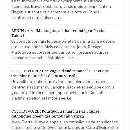
Il est un touche-à-tout du développement. Finance,
économie, travaux publics, grands projets, planification,
l’ingénieur sobre et discret est à la tête du Fonds
d’entretien routier (Fer). La…
BENIN : Aïvo/Madougou, un duo redouté par Patrice
Talon ?
Le constitutionnaliste béninois était dans la danse depuis
près d’une année. Mais ces derniers jours, Reckya
Madougou est présentée par de nombreuses sources
comme sa probable colistière. Une…
COTE D’IVOIRE : Une vague d’audits passe le Fer et une
trentaine de sociétés d’Etat au vitriol
Un audit de routine, un événement bienvenu au Fonds
d’entretien routier où Lanciné Diaby et son équipe dont la
gestion a été récemment approuvée par le Conseil
d’administration est mobilisée. Le…
COTE D’IVOIRE : Pourquoi les marches de l’Eglise
catholiques créent des remous au Vatican
Jean–Pierre Kutwa a appelé les catholiques de son diocèse
à une marche le 15 février pour la paix en Côte d’Ivoire. Si la