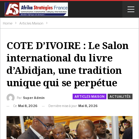
Home
Articles Maison
COTE D’IVOIRE : Le Salon
international du livre
d’Abidjan, une tradition
unique qui se perpétue
ARTICLES MAISON
ACTUALITÉS
Par
Super Admin
Ce
Mai 8, 2026
Dernière mise à jour
Mai 8, 2026