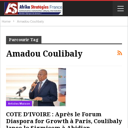
Home
Amadou Coulibaly
Parcourir Tag
Amadou Coulibaly
Articles Maison
COTE D’IVOIRE : Après le Forum
Diaspora for Growth à Paris, Coulibaly
lance le Sigmicom à Abidjan