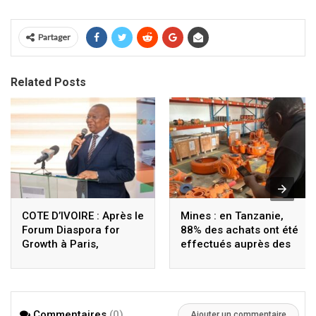
Partager
Related Posts
COTE D’IVOIRE : Après le
Mines : en Tanzanie,
Forum Diaspora for
88% des achats ont été
Growth à Paris,
effectués auprès des
Coulibaly lance le
fournisseurs locaux
Sigmicom à Abidjan
Commentaires
(0)
Ajouter un commentaire