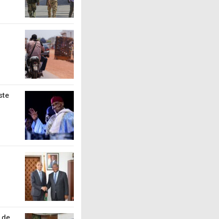
ste
 de