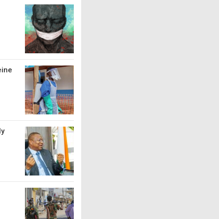
eine
ly