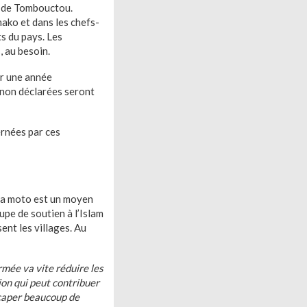
t de Tombouctou.
mako et dans les chefs-
s du pays. Les
 au besoin.
ur une année
 non déclarées seront
ernées par ces
t la moto est un moyen
upe de soutien à l’Islam
ent les villages. Au
rmée va vite réduire les
ion qui peut contribuer
caper beaucoup de