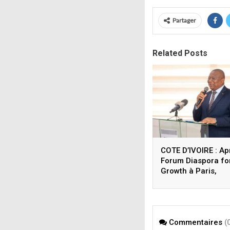
Partager
Related Posts
COTE D’IVOIRE : Ap
Forum Diaspora fo
Growth à Paris,
Coulibaly lance le
Sigmicom à Abidja
Commentaires
(