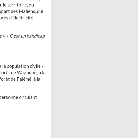
 le territoire, ou
upart des Maliens, qui
ures d’électricité
e
». «
C’est un handicap
 la population civile »,
 forêt de Wagadou, à la
orêt de Falémé, à la
 personne circulant