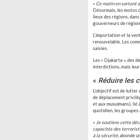
«
Ce matin en sortant d
Désormais, les motos d
lieux des régions, dans
gouverneurs de région 
L’importation et la ve
renouvelable. Les comm
saisies.
Les « Djakarta », des 
interdictions, mais leur
«
Réduire les c
L’objectif est de lutte
de déplacement privilég
et aux musulmans), lié 
quotidien, les groupes 
«
Je soutiens cette déc
capacités des terroris
à la sécurité
, abonde u