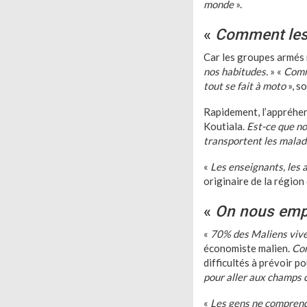
monde
».
«
Comment les v
Car les groupes armés n
nos habitudes.
» «
Comme
tout se fait à moto
», so
Rapidement, l’appréhens
Koutiala.
Est-ce que no
transportent les malad
«
Les enseignants, les
originaire de la région
«
On nous emp
«
70% des Maliens viven
économiste malien.
Com
difficultés à prévoir po
pour aller aux champs o
«
Les gens ne comprend