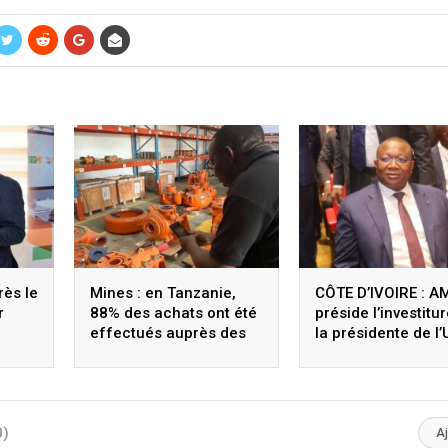
rès le
Mines : en Tanzanie,
CÔTE D’IVOIRE : A
r
88% des achats ont été
préside l’investitu
effectués auprès des
la présidente de l’
fournisseurs locaux
avant les Assises 
n
Groupe Consultati
le PND
0)
A