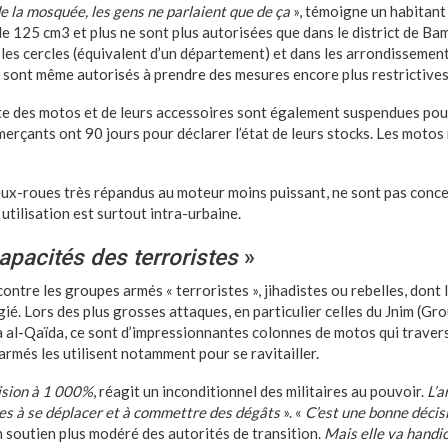
e la mosquée, les gens ne parlaient que de ça
», témoigne un habitan
e 125 cm3 et plus ne sont plus autorisées que dans le district de Ba
 les cercles (équivalent d’un département) et dans les arrondissement
sont même autorisés à prendre des mesures encore plus restrictives,
nte des motos et de leurs accessoires sont également suspendues po
erçants ont 90 jours pour déclarer l’état de leurs stocks. Les motos
deux-roues très répandus au moteur moins puissant, ne sont pas conc
 utilisation est surtout intra-urbaine.
apacités des terroristes
»
r contre les groupes armés « terroristes », jihadistes ou rebelles, don
ié. Lors des plus grosses attaques, en particulier celles du Jnim (Gro
à al-Qaïda, ce sont d’impressionnantes colonnes de motos qui travers
armés les utilisent notamment pour se ravitailler.
ision à 1 000%
, réagit un inconditionnel des militaires au pouvoir.
L’a
tes à se déplacer et à commettre des dégâts
». «
C’est une bonne décis
n soutien plus modéré des autorités de transition.
Mais elle va handi