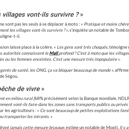
illages vont-ils survivre ?
»
e sont pas les seuls à se déplacer à moto : «
Pratique et moins chère,
nt les villages vont-ils survivre ?
», s’inquiète un notable de Tombo
uligne-t-il.
ion laisse place à la colère. «
Les gens sont très choqués
, témoigne 
s autorités connaissent le
Mali
profond ? C’est à moto que les villageo
es ou les femmes enceintes. C’est une mesure très impopulaire
».
 agents de santé, les ONG, ça va bloquer beaucoup de monde
», affirm
 de Ségou.
êche de vivre
»
t en milieu rural [
68% précisément selon la Banque mondiale, NDLR]
ment vont-ils faire dans les zones sans transports publics ou privés 
ur les agriculteurs : «
Ce sont beaucoup de petites exploitations famili
u transporter les intrants.
»
ront jamais cette mesure brusque
, estime un notable de Mopti.
Il y a