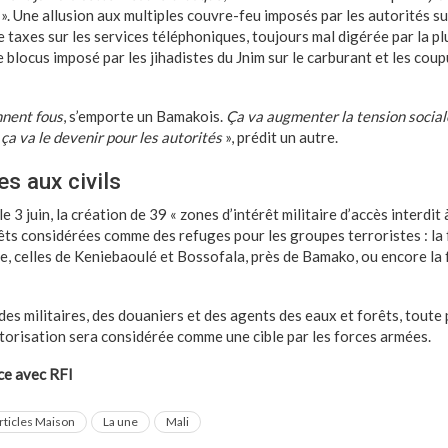
». Une allusion aux multiples couvre-feu imposés par les autorités sur
e taxes sur les services téléphoniques, toujours mal digérée par la pl
e blocus imposé par les jihadistes du Jnim sur le carburant et les coup
nnent fous
, s’emporte un Bamakois.
Ça va augmenter la tension social
 ça va le devenir pour les autorités
», prédit un autre.
es aux civils
3 juin, la création de 39 « zones d’intérêt militaire d’accès interdit à
êts considérées comme des refuges pour les groupes terroristes : la
e, celles de Keniebaoulé et Bossofala, près de Bamako, ou encore la f
es militaires, des douaniers et des agents des eaux et forêts, toute
torisation sera considérée comme une cible par les forces armées.
ce avec RFI
rticles Maison
La une
Mali