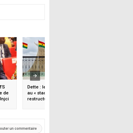
M’S
Dette : le Ghana dit être
COTE D’IVOIRE : Ap
re de
au « stade final » de sa
Conférence
Unjci
restructuration
internationale Abi
du
2, Amadou Couliba
f pour
fait d’Edouard Lok
Commandeur »
jouter un commentaire