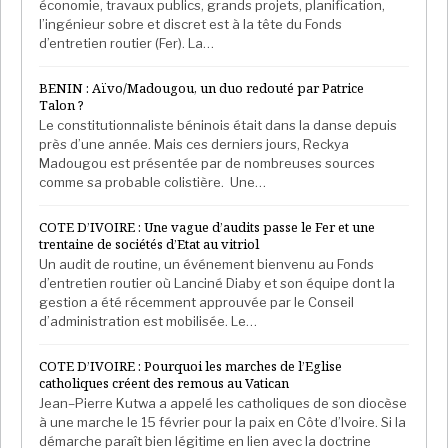
économie, travaux publics, grands projets, planification,
restrictions, on nous empêche de vivre
». Une allusion
l’ingénieur sobre et discret est à la tête du Fonds
d’entretien routier (Fer). La…
aux multiples couvre-feu imposés par les autorités
sur le territoire, ou encore à l’imposition de taxes sur
BENIN : Aïvo/Madougou, un duo redouté par Patrice
les services téléphoniques, toujours mal digérée par
Talon ?
la plupart des Maliens, qui subissent par ailleurs le
Le constitutionnaliste béninois était dans la danse depuis
près d’une année. Mais ces derniers jours, Reckya
blocus imposé par les jihadistes du Jnim sur le
Madougou est présentée par de nombreuses sources
carburant et les coupures d’électricité massives.
comme sa probable colistière. Une…
«
Nos dirigeants deviennent fous
, s’emporte un
COTE D’IVOIRE : Une vague d’audits passe le Fer et une
Bamakois.
Ça va augmenter la tension sociale
». «
C’est
trentaine de sociétés d’Etat au vitriol
un handicap pour les populations et ça va le devenir
Un audit de routine, un événement bienvenu au Fonds
d’entretien routier où Lanciné Diaby et son équipe dont la
pour les autorités
», prédit un autre.
gestion a été récemment approuvée par le Conseil
d’administration est mobilisée. Le…
Forêts interdites aux civils
COTE D’IVOIRE : Pourquoi les marches de l’Eglise
Autre mesure adoptée le 3 juin, la création de 39 «
catholiques créent des remous au Vatican
Jean–Pierre Kutwa a appelé les catholiques de son diocèse
zones d’intérêt militaire d’accès interdit à la
à une marche le 15 février pour la paix en Côte d’Ivoire. Si la
population civile », principalement des forêts
démarche paraît bien légitime en lien avec la doctrine