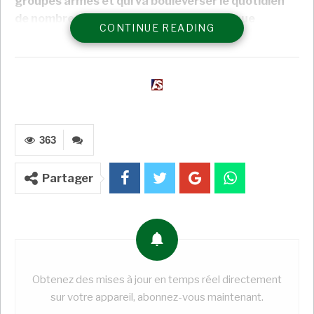
groupes armés et qui va bouleverser le quotidien
de nombreux Maliens. La moto est devenue
CONTINUE READING
incontournable, notamment dans les zones
rurales. Cette décision suscite énormément de
réactions, rarement enthousiastes. Les autorités
ont également interdit l’accès à 39 sites,
principalement des forêts, considérées comme
des refuges des groupes terroristes.
363
4 min
Temps de lecture
Partager
A LIRE AUSSI
COTE D’IVOIRE : Après le Forum Diaspora
for Growth à Paris,…
Super Admin
Juil 18, 2026
Mines : en Tanzanie, 88% des achats ont été
Obtenez des mises à jour en temps réel directement
effectués…
sur votre appareil, abonnez-vous maintenant.
Super Admin
Juil 18, 2026