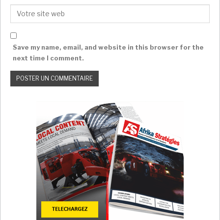
elle va handicaper beaucoup de monde
».
«
Comment les villages vont-
ils survivre ?
»
Save my name, email, and website in this browser for the
next time I comment.
Car les groupes armés ne sont pas les seuls à se
déplacer à moto : «
Pratique et moins chère, elle est
entrée dans nos habitudes.
» «
Comment les villages
vont-ils survivre ?
», s’inquiète un notable de
Tombouctou. «
Maintenant, tout se fait à moto
»,
souligne-t-il.
Rapidement, l’appréhension laisse place à la colère. «
Les gens sont très choqués
, témoigne un habitant de
Koutiala.
Est-ce que nos autorités connaissent le
Mali
profond ? C’est à moto que les villageois vont en ville,
transportent les malades ou les femmes enceintes.
C’est une mesure très impopulaire
».