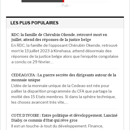
«
Les enseignants, les agents de santé, les ONG, ça va
- Pub -
bloquer beaucoup de monde
», affirme encore un
Bamakois originaire de la région de Ségou.
LES PLUS POPULAIRES
«
On nous empêche de vivre
RDC: la famille de Chérubin Okende, retrouvé mort en
juillet, attend des réponses de la justice belge
»
En RDC, la famille de l’opposant Chérubin Okende, retrouvé
mort le 13 juillet 2023 à Kinshasa, attend désormais des
réponses de la justice belge alors que l’enquête congolaise
«
70% des Maliens vivent en milieu rural [
68%
a conclu ce 29 février…
précisément selon la Banque mondiale, NDLR],
rappelle un économiste malien.
Comment vont-ils
CEDEAO/CFA : La guerre secrète des dirigeants autour de la
monnaie unique
faire dans les zones sans transports publics ou privés ?
L’idée de la monnaie unique de la Cedeao est née pour
» Et de souligner les difficultés à prévoir pour les
pallier la disparition programmée du CFA que partage la
agriculteurs : «
Ce sont beaucoup de petites
moitié des 15 Etats membres. Si dans la sphère technique,
exploitations familiales, on utilise la moto pour aller
les choses avancent très vite,…
aux champs ou transporter les intrants.
»
COTE D’IVOIRE : Entre politique et développement, Lanciné
Diaby, ce commis d’Etat qui rêve gros
«
Les gens ne comprendront jamais cette mesure
Il est un touche-à-tout du développement. Finance,
brusque
, estime un notable de Mopti.
Il y a trop de