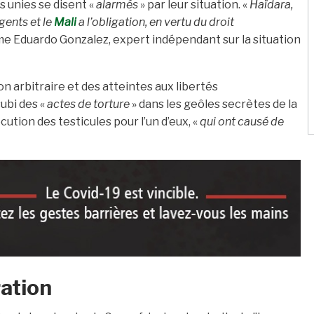
 unies se disent «
alarmés
» par leur situation. «
Haïdara,
gents et le
Mali
a l’obligation, en vertu du droit
rme Eduardo Gonzalez, expert indépendant sur la situation
n arbitraire et des atteintes aux libertés
ubi des «
actes de torture
» dans les geôles secrètes de la
ocution des testicules pour l’un d’eux, «
qui ont causé de
ration