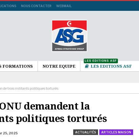
LICATIONS
NOUS CONTACTER
WEBMAIL
LES EDITIONS ASF
S FORMATIONS
NOTRE EQUIPE
LES EDITIONS ASF
 de trois militants politiques torturés
l’ONU demandent la
nts politiques torturés
ACTUALITÉS
ARTICLES MAISON
r 25, 2025