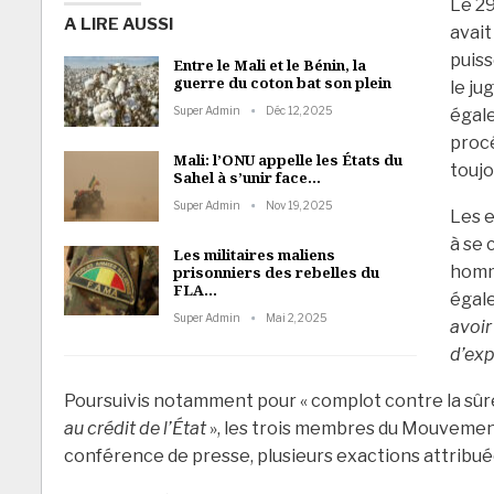
Le 29
A LIRE AUSSI
avait
puiss
Entre le Mali et le Bénin, la
guerre du coton bat son plein
le ju
Super Admin
Déc 12, 2025
égale
procé
Mali: l’ONU appelle les États du
toujo
Sahel à s’unir face…
Super Admin
Nov 19, 2025
Les 
à se 
Les militaires maliens
homm
prisonniers des rebelles du
FLA…
égal
Super Admin
Mai 2, 2025
avoir
d’exp
Poursuivis notamment pour « complot contre la sûreté 
au crédit de l’État
», les trois membres du Mouvement
conférence de presse, plusieurs exactions attribuée