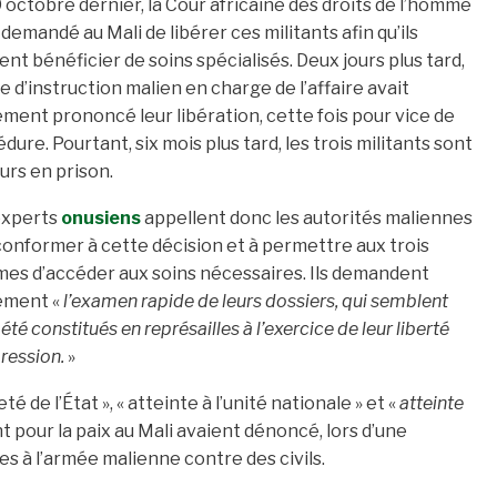
 octobre dernier, la Cour africaine des droits de l’homme
 demandé au Mali de libérer ces militants afin qu’ils
ent bénéficier de soins spécialisés. Deux jours plus tard,
ge d’instruction malien en charge de l’affaire avait
ment prononcé leur libération, cette fois pour vice de
dure. Pourtant, six mois plus tard, les trois militants sont
urs en prison.
experts
onusiens
appellent donc les autorités maliennes
conformer à cette décision et à permettre aux trois
es d’accéder aux soins nécessaires. Ils demandent
ement «
l’examen rapide de leurs dossiers, qui semblent
 été constitués en représailles à l’exercice de leur liberté
ression.
»
de l’État », « atteinte à l’unité nationale » et «
atteinte
 pour la paix au Mali avaient dénoncé, lors d’une
s à l’armée malienne contre des civils.