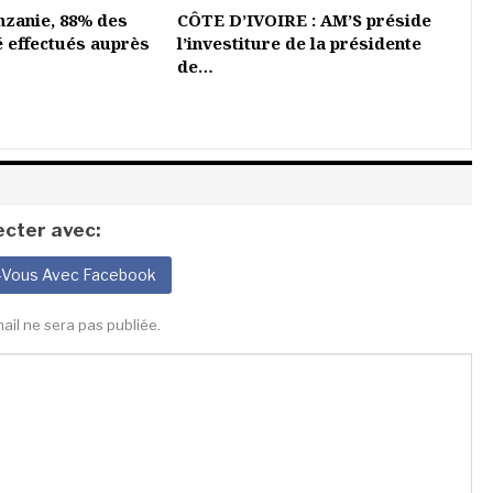
nzanie, 88% des
CÔTE D’IVOIRE : AM’S préside
é effectués auprès
l’investiture de la présidente
de…
cter avec:
-Vous Avec Facebook
ail ne sera pas publiée.