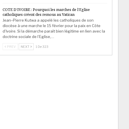
COTE D’IVOIRE : Pourquoi les marches de l’Eglise
catholiques créent des remous au Vatican
Jean–Pierre Kutwa a appelé les catholiques de son
diocèse à une marche le 15 février pour la paix en Côte
d’Ivoire. Si la démarche paraît bien légitime en lien avec la
doctrine sociale de l’Eglise,…
PREV
NEXT
1 De 323