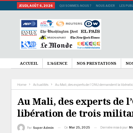
JEUDI, AOÛT 6, 2026
QUI SOMMES-NOUS ?
NOUS AIDER
LES PUB
ACCUEIL
L’AGENCE
NOS PRESTATIONS
NO
Home
Actualités
Au Mali, des experts de l’ONU demandent la libération
Au Mali, des experts de 
libération de trois milita
Ce
Mar 25, 2025
Dernière mise à jour
Ma
Par
Super Admin