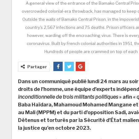
A general view of the entrance of the Bamako Central Prison
overcrowded colonial-era throwback, has managed to keep coro
Outside the walls of Bamako Central Prison, in the impoverish
country's 2,567 infections and 75 deaths. Prison officers 
however, warding off the encroaching virus. There is every
coronavirus. Built by French colonial authorities in 1951, 
Hundreds of people are crammed on top of each ot
Partager
Dans un communiqué publié lundi 24 mars au soir
droits de l’homme, une équipe d’experts indépe
inconditionnelle de trois militants politiques
» afin «
q
Baba Haïdara, Mahamoud Mohamed Mangane et A
au Mali (MPPM) et du parti d’opposition Sadi, avai
Détenus et torturés par la Sécurité d’État malien
la justice qu’en octobre 2023.