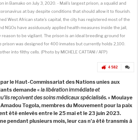
 in Bamako on July 3, 2020. - Mali's largest prison, a squalid and
navirus at bay despite conditions that should allow it to flourish.
ed West African state's capital, the city has registered most of the
and NGOs have assiduously applied health measures inside the jail,
 reason to be vigilant. The prison is an ideal breeding ground for
the prison was designed for 400 inmates but currently holds 2,100.
her into filthy cells. (Photo by MICHELE CATTANI / AFP)
4 582
 par le Haut-Commissariat des Nations unies aux
ndants demande «
la libération immédiate et
u’ils reçoivent des soins médicaux spécialisés.
» Moulaye
madou Togola, membres du Mouvement pour la paix
ent été enlevés entre le 25 mai et le 23 juin 2023.
ne pendant plusieurs mois, leur cas n’a été transmis à