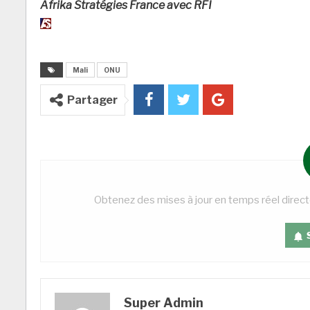
Afrika Stratégies France avec RFI
Mali
ONU
Partager
Obtenez des mises à jour en temps réel direc
Super Admin