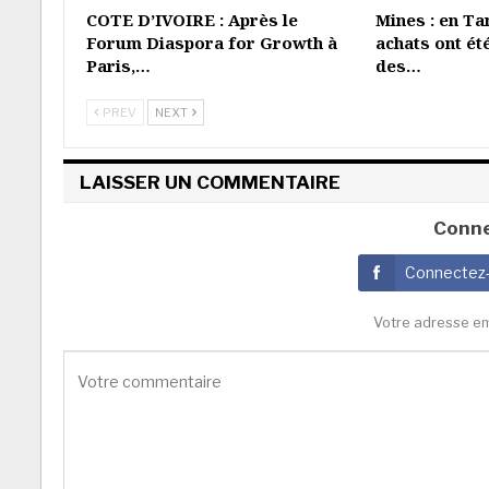
COTE D’IVOIRE : Après le
Mines : en Ta
Forum Diaspora for Growth à
achats ont ét
Paris,…
des…
PREV
NEXT
LAISSER UN COMMENTAIRE
Conne
Connectez
Votre adresse em